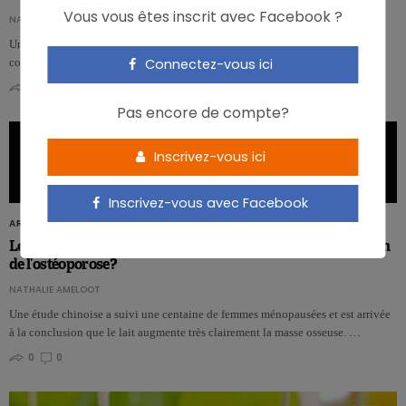
Vous vous êtes inscrit avec Facebook ?
NATHALIE AMELOOT
Une étude réalisée sur plus de 70.000 seniors révèle qu’une supplémentation
conjointe en vitamine D et en calcium a un effet favorable sur la mortalité.…
Connectez-vous ici
0
0
Pas encore de compte?
Inscrivez-vous ici
Inscrivez-vous avec Facebook
ARTICLES
Le lait est-il plus efficace que le lait de soja dans la prévention
de l’ostéoporose?
NATHALIE AMELOOT
Une étude chinoise a suivi une centaine de femmes ménopausées et est arrivée
à la conclusion que le lait augmente très clairement la masse osseuse. …
0
0