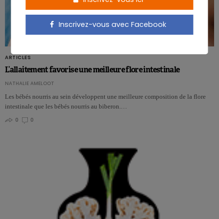
Inscrivez-vous avec Facebook
ARTICLES
L’allaitement favorise une meilleure flore intestinale
NATHALIE AMELOOT
Les bébés nourris au sein développent une meilleure composition de la flore
intestinale que les bébés nourris au biberon.…
0
0