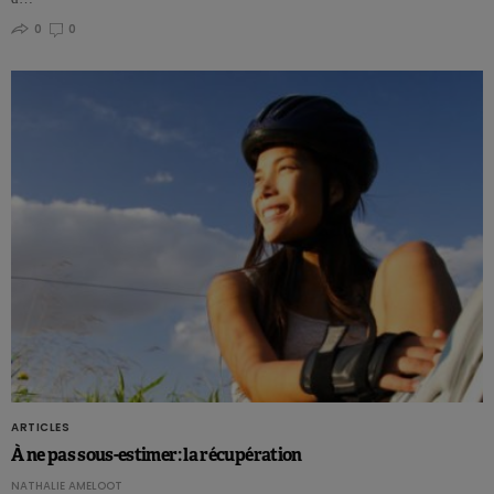
0
0
ARTICLES
À ne pas sous-estimer: la récupération
NATHALIE AMELOOT