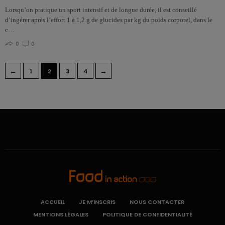
Lorsqu’on pratique un sport intensif et de longue durée, il est conseillé
d’ingérer après l’effort 1 à 1,2 g de glucides par kg du poids corporel, dans le
c…
0
0
←
→
1
2
3
4
ACCUEIL
JE M’INSCRIS
NOUS CONTACTER
MENTIONS LÉGALES
POLITIQUE DE CONFIDENTIALITÉ