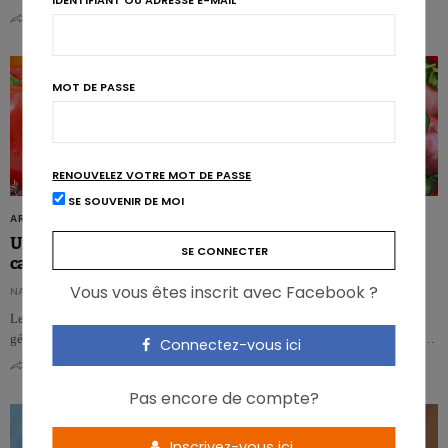
IDENTIFIANT OU ADRESSE E-MAIL
0
0
MOT DE PASSE
RENOUVELEZ VOTRE MOT DE PASSE
SE SOUVENIR DE MOI
ARTICLES
Un lien entre les nutriments, nos gènes et la propagation du
cancer
Vous vous êtes inscrit avec Facebook ?
NATHALIE AMELOOT
Les composants de plus de 40 aliments (végétaux) influencent l’expression
génique et permettent ainsi de ralentir le développement de certains cancers.…
Connectez-vous ici
0
0
Pas encore de compte?
Inscrivez-vous ici