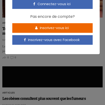
Connectez-vous ici
Pas encore de compte?
ARTICLES
Inscrivez-vous ici
Temps plein et cuisine saine: difficile à concilier pour les
mamans?
Inscrivez-vous avec Facebook
NATHALIE AMELOOT
Les mamans qui travaillent à temps plein passent en moyenne 3,5 heures par
jour en moins que celles qui ne travaillent pas, à faire les …
0
0
ARTICLES
Les obèses consultent plus souvent que les fumeurs