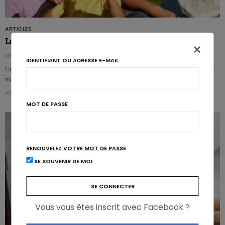
ARTICLES
Le sport pour tous!
×
NATHALIE AMELOOT
IDENTIFIANT OU ADRESSE E-MAIL
Une activité physique modérée pour tous? Un médecin canadien, en décrit de
manière très ludique les avantages dans une vidéo sur You Tube.…
0
0
MOT DE PASSE
RENOUVELEZ VOTRE MOT DE PASSE
SE SOUVENIR DE MOI
Vous vous êtes inscrit avec Facebook ?