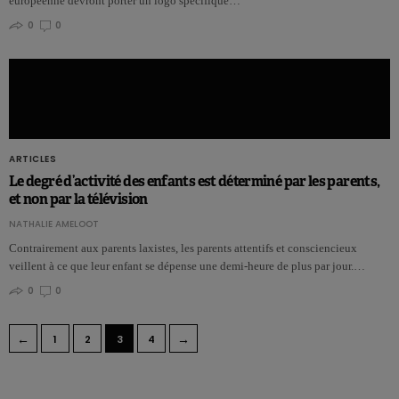
européenne devront porter un logo spécifique…
0
0
ARTICLES
Le degré d’activité des enfants est déterminé par les parents,
et non par la télévision
NATHALIE AMELOOT
Contrairement aux parents laxistes, les parents attentifs et consciencieux
veillent à ce que leur enfant se dépense une demi-heure de plus par jour.…
0
0
←
→
1
2
3
4