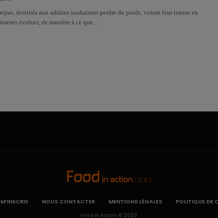
 repas, destinés aux adultes souhaitant perdre du poids, voient leur teneur en
riments évoluer, de manière à ce que …
 M’INSCRIS
NOUS CONTACTER
MENTIONS LÉGALES
POLITIQUE DE 
Food In Action © 2022