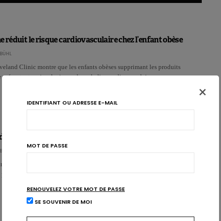
e réduit le risque cardiovasculaire chez l’enfant obèse
BÜHL
eland Clinic montre que les enfants obèses supprimant les produits
e présentent moins de risque de maladies cardiovasculair…
×
IDENTIFIANT OU ADRESSE E-MAIL
 des cas de campylobactériose en Europe
MOT DE PASSE
BÜHL
rapport concernant les cas d’épidémies de toxi-infections alimentaires en
 pour la première fois une stabilisation du nomb…
RENOUVELEZ VOTRE MOT DE PASSE
SE SOUVENIR DE MOI