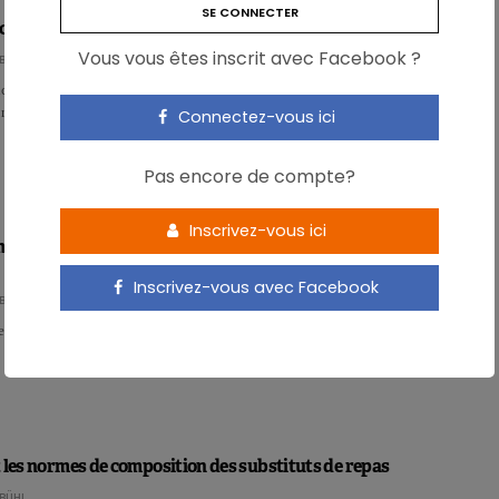
ctose, moteur de l’insulino-résistance
Vous vous êtes inscrit avec Facebook ?
BÜHL
cains dénoncent la place excessive des sucres ajoutés, en particulier du
es recommandations américaines, estimant qu’à ce n…
Connectez-vous ici
Pas encore de compte?
Inscrivez-vous ici
ion modérée d’alcool réduit le risque d’insuffisance
Inscrivez-vous avec Facebook
BÜHL
personnes qui ne boivent pas, celles qui boivent modérément…
 les normes de composition des substituts de repas
BÜHL