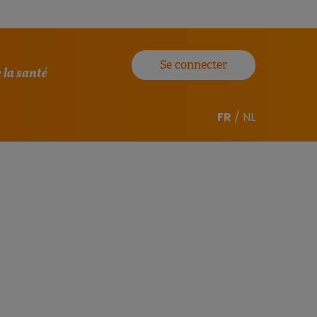
Se connecter
 la santé
FR
/
NL