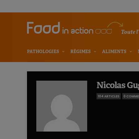
Toute l
PATHOLOGIES
RÉGIMES
ALIMENTS
Nicolas G
104 ARTICLES
0 COMME