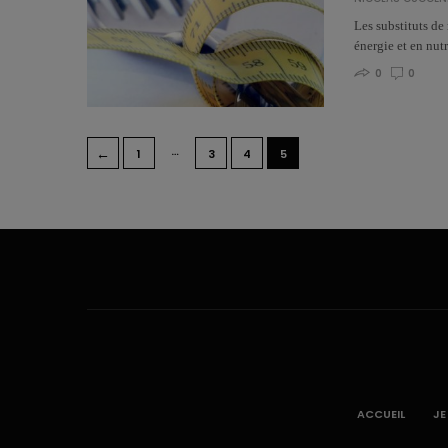
Les substituts de
énergie et en nut
0
0
…
←
1
3
4
5
ACCUEIL
JE