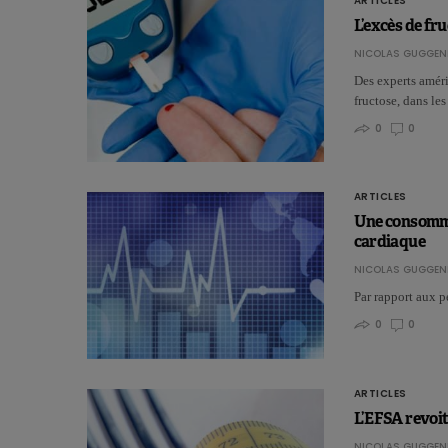
ARTICLES
L’excès de fru
NICOLAS GUGGEN
Des experts améri
fructose, dans l
0
0
ARTICLES
Une consommat
cardiaque
NICOLAS GUGGEN
Par rapport aux 
0
0
ARTICLES
L’EFSA revoit
NICOLAS GUGGEN