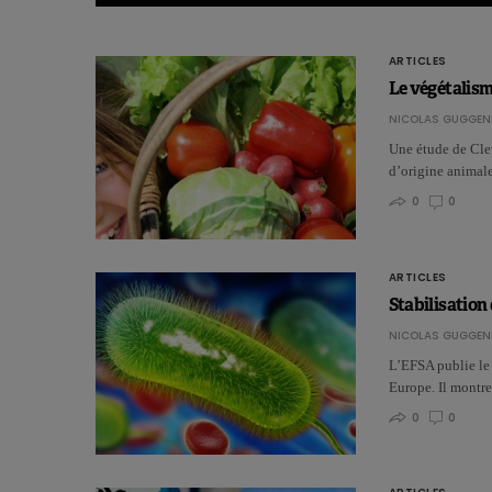
ARTICLES
Le végétalism
NICOLAS GUGGEN
Une étude de Clev
d’origine animal
0
0
ARTICLES
Stabilisation
NICOLAS GUGGEN
L’EFSA publie le 
Europe. Il montre
0
0