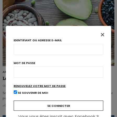
×
IDENTIFIANT OU ADRESSE E-MAIL
MOT DE PASSE
ARTICLES
Le microbiote détermine l’effet des fibres sur le poids
ODILE BERNARD
RENOUVELEZ VOTRE MOT DE PASSE
SE SOUVENIR DE MOI
Selon une étude danoise, l’impact de la consommation de fibres sur la perte de
poids dépend du microbiote de chaque personne. Cet effet serait…
0
0
Vous vous êtes inscrit avec Facebook ?