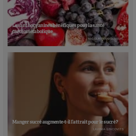
Les anthocyanines bénéfiques pour la santé
cardiométabolique
NICOLAS GUGGENBÜHL
Manger sucré augmente-t-il l’attrait pour le sucré ?
LAVINIA SINCOVITS