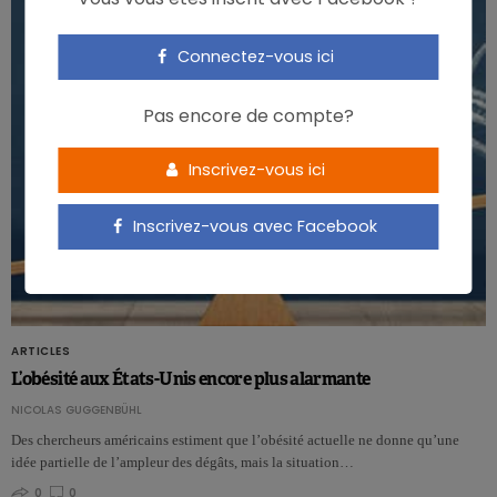
Connectez-vous ici
Pas encore de compte?
Inscrivez-vous ici
Inscrivez-vous avec Facebook
ARTICLES
L’obésité aux États-Unis encore plus alarmante
NICOLAS GUGGENBÜHL
Des chercheurs américains estiment que l’obésité actuelle ne donne qu’une
idée partielle de l’ampleur des dégâts, mais la situation…
0
0