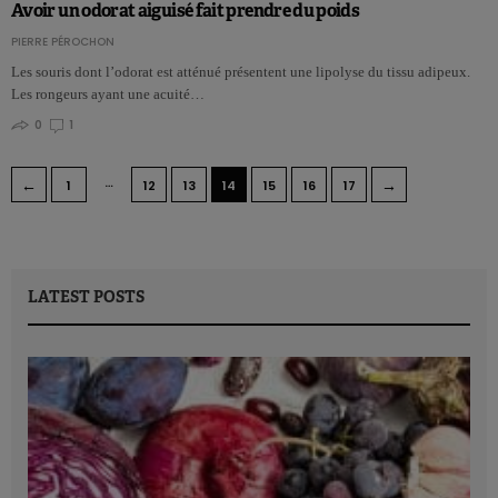
Avoir un odorat aiguisé fait prendre du poids
PIERRE PÉROCHON
Les souris dont l’odorat est atténué présentent une lipolyse du tissu adipeux.
Les rongeurs ayant une acuité…
0
1
…
←
→
1
12
13
14
15
16
17
LATEST POSTS