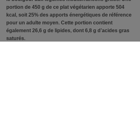
portion de 450 g de ce plat végétarien apporte 504
kcal, soit 25% des apports énergétiques de référence
pour un adulte moyen. Cette portion contient
également 26,6 g de lipides, dont 6,8 g d’acides gras
saturés.
Le boulgour aux légumes méditerranéens grillés est
également riche en fibres car il contient 3,2 g de
fibres/100 kcal. Enfin, cette préparation ne contient
pas de conservateurs, ni d’arômes ou de colorants
artificiels.