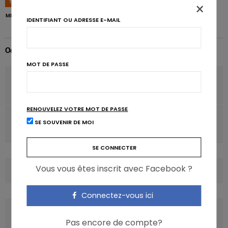
TAGS
APPORT ÉNERGÉTIQUE
CALORIES
CHOIX ALIMENTAIRE
×
MENU
RESTAURANT
TRANSPARENCE
IDENTIFIANT OU ADRESSE E-MAIL
Odile Bernard
MOT DE PASSE
ARTICLE PRÉCÉDENT
Boulgour aux légumes méditerranéens grillés Iglo
RENOUVELEZ VOTRE MOT DE PASSE
ARTICLE SUIVANT
SE SOUVENIR DE MOI
Femmes et hommes, inégaux face aux dépôts de graisse
Vous vous êtes inscrit avec Facebook ?
COMMENTS
(0)
Connectez-vous ici
LATEST POSTS
Pas encore de compte?