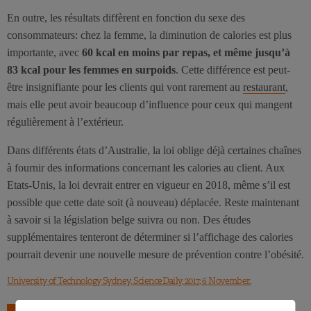
En outre, les résultats diffèrent en fonction du sexe des
consommateurs: chez la femme, la diminution de calories est plus
importante, avec
60 kcal en moins par repas, et même jusqu’à
83 kcal pour les femmes en surpoids
. Cette différence est peut-
être insignifiante pour les clients qui vont rarement au
restaurant
,
mais elle peut avoir beaucoup d’influence pour ceux qui mangent
régulièrement à l’extérieur.
Dans différents états d’Australie, la loi oblige déjà certaines chaînes
à fournir des informations concernant les calories au client. Aux
Etats-Unis, la loi devrait entrer en vigueur en 2018, même s’il est
possible que cette date soit (à nouveau) déplacée. Reste maintenant
à savoir si la législation belge suivra ou non. Des études
supplémentaires tenteront de déterminer si l’affichage des calories
pourrait devenir une nouvelle mesure de prévention contre l’obésité.
University of Technology Sydney, ScienceDaily, 2017; 6 November.