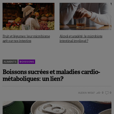
Fruit et légumes : leur microbiome
Alcool et anxiété : le microbiote
agit sur nos intestins
intestinal impliqué ?
ALIMENTS
BOISSONS
Boissons sucrées et maladies cardio-
métaboliques: un lien?
ALEXIA WOLF
0
0