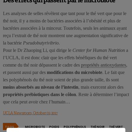
Les analyses de selles révèlent que tant pour le thé vert que pour le
thé noir, il y a moins de bactéries associées à l’obésité et plus de
bactéries associées à la minceur. Toutefois, seuls les animaux ayant
reçu l’extrait de thé noir montrent une augmentation significative de
la bactérie
Pseudobutyrivibrio
.
Pour le Dr Zhaoping Li, qui dirige le
Center for Human Nutrition
a
l’UCLA, il est donc clair que les effets bénéfiques du thé vert
comme du thé noir dépassent le cadre des
propriétés antioxydantes
,
et passent aussi par des
modifications du microbiote
. Le fait que
les polyphénols du thé noir soient de plus grande taille, ils sont
moins absorbés au niveau de l’intestin
, mais exercent alors des
propriétés prébiotiques dans le côlon
. Reste à déterminer l’impact
que cela peut avoir chez l’humain…
UCLA Newsroom, October 02, 2017
TAGS
MICROBIOTE
POIDS
POLYPHÉNOLS
THÉ NOIR
THÉ VERT