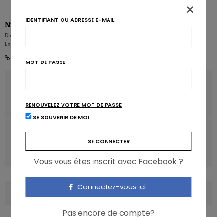
×
IDENTIFIANT OU ADRESSE E-MAIL
Nicolas Guggenbühl
Diététicien nutritionniste - Rédacteur en chef - Partner & Senior Nutrition
Expert - Karott'
MOT DE PASSE
ARTICLE PRÉCÉDENT
Boissons sucrées et maladies cardio-métaboliques: un
lien?
RENOUVELEZ VOTRE MOT DE PASSE
SE SOUVENIR DE MOI
ARTICLE SUIVANT
Manger plus d’antioxydants freinerait le diabète de type
2
Vous vous êtes inscrit avec Facebook ?
Connectez-vous ici
COMMENTS
(0)
Pas encore de compte?