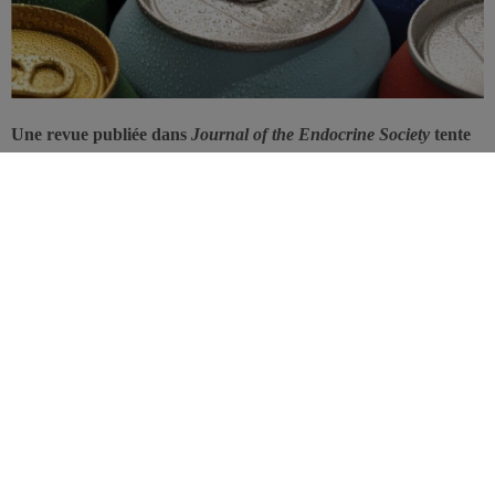
Une revue publiée dans
Journal of the Endocrine Society
tente
de faire la lumière sur la relation qui lie la consommation de
boissons sucrées et le risque de développer des maladies cardio-
métaboliques. Elle se concentre sur le syndrome métabolique, le
diabète de type 2 et l’hypertension.
La prévalence des maladies cardio-métaboliques ne cesse
d’augmenter pour diverses raisons: activité physique insuffisante,
déséquilibres alimentaires, parmi lesquels la
consommation
excessive de sucre
est pointée du doigt.
Selon les pays et les tranches d’âge, la consommation régulière de
boissons rafraîchissantes sucrées peut constituer une source
considérable de sucres ajoutés. Cette nouvelle étude vise à préciser
l’implication de ces boissons dans l’apparition des troubles cardio-