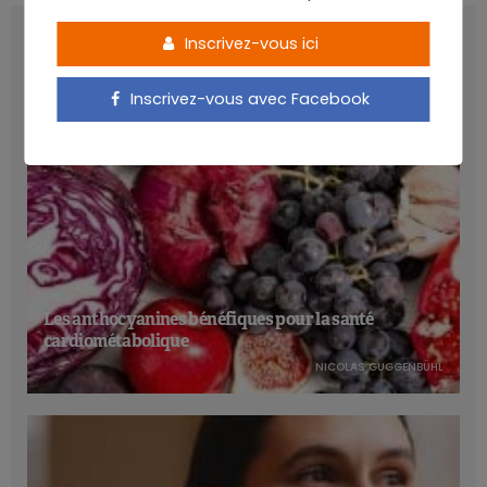
LATEST POSTS
Inscrivez-vous ici
Inscrivez-vous avec Facebook
Les anthocyanines bénéfiques pour la santé
cardiométabolique
NICOLAS GUGGENBÜHL