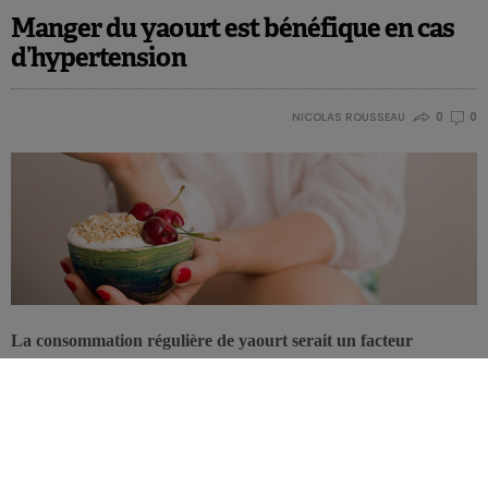
Manger du yaourt est bénéfique en cas
d’hypertension
NICOLAS ROUSSEAU
0
0
La consommation régulière de yaourt serait un facteur
protecteur à l’égard de l’hypertension chez les adultes d’âge
mûr et les plus âgés. Ces données viennent consolider les
résultats de précédentes études documentant les effets
bénéfiques des laitages sur la santé cardiovasculaire.