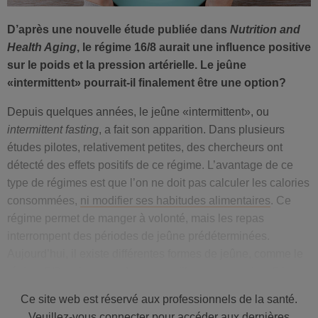
D’après une nouvelle étude publiée dans
Nutrition and
Health Aging
, le régime 16/8 aurait une influence positive
sur le poids et la pression artérielle. Le jeûne
«intermittent» pourrait-il finalement être une option?
Depuis quelques années, le jeûne «intermittent», ou
intermittent fasting
, a fait son apparition. Dans plusieurs
études pilotes, relativement petites, des chercheurs ont
détecté des effets positifs de ce régime. L’avantage de ce
type de régimes est que l’on ne doit pas calculer les calories
consommées,
ni modifier ses habitudes alimentaires
. Ce
régime permet de manger à volonté, mais les repas
interrompent des périodes de jeûne prédéterminées.
Aujourd’hui, il existe différentes formes de jeûne, comme le
régime 5/2, qui permet de manger librement pendant 5 jours
si l’on jeûne ensuite pendant deux jours.
Ce site web est réservé aux professionnels de la santé.
Les effets du jeûne en cas d’obésité
Veuillez-vous connecter pour accéder aux dernières