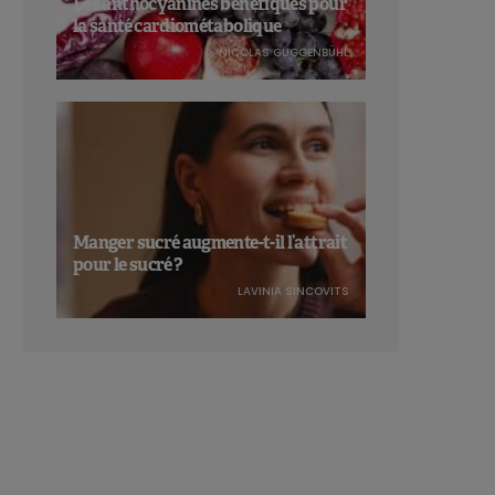
Les anthocyanines bénéfiques pour
la santé cardiométabolique
NICOLAS GUGGENBÜHL
Manger sucré augmente-t-il l’attrait
pour le sucré ?
LAVINIA SINCOVITS