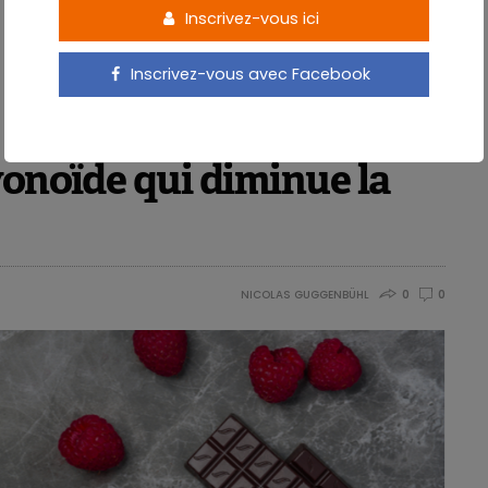
Inscrivez-vous ici
 jeûne intermittent, où le nombre d’heures sans
Inscrivez-vous avec Facebook
quence. Les 3 formes de jeûne intermittent les
ntes
:
vonoïde qui diminue la
régime alimentaire «standard» et 2 jours de jeûne)
eint
(qui autorise l’alimentation pendant une fenêtre
our)
NICOLAS GUGGENBÜHL
0
0
eûne intermittent
hez des animaux montrent que le jeûne intermittent a
out au long de la vie. Les études cliniques existantes
menées jusqu’à présent que sur
des interventions
s mois
. Il n’est donc pas possible de généraliser les