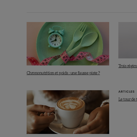
Trois régim
Chrononutrition et poids : une fausse piste ?
ARTICLES
Le tour de t
Réponse cellulaire à la restricti
périodes de jeûne et de prise ali