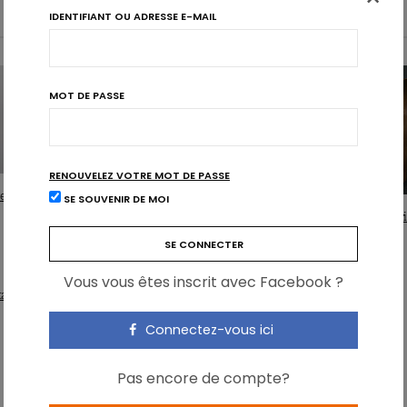
IDENTIFIANT OU ADRESSE E-MAIL
MOT DE PASSE
RENOUVELEZ VOTRE MOT DE PASSE
es célèbres sur les bancs d’essai
SE SOUVENIR DE MOI
Regarder l’horloge plutôt que les calor
maigrir
Vous vous êtes inscrit avec Facebook ?
aille sous la moitié de la taille
Connectez-vous ici
on calorique – variations métaboliques entre les
Pas encore de compte?
mentaire
.