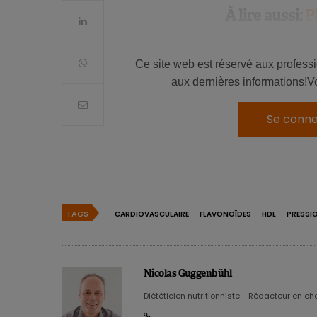
À lire aussi:
P
Les premiers résultats d’une étud
que le jeûne intermittent pourrait
su
chances de survie
. Cependant, les
Ce site web est réservé aux profess
faut pas tirer de conclusions hâtiv
La quercétine réduit la pre
aux dernières informations!V
souffrant de la
maladie d’Alzheime
freine le développement de la malad
Des chercheurs chinois ont mené une 
Se conne
dire si ce régime a le même effet 
les lipides plasmatiques, la pression
procédé à la sélection d’essais random
Par ailleurs, il se pourrait aussi qu
ou d’un extrait standardisé riche en 
en plaques et l’arthrite, les lési
inclus dans l’analyse globale.
L’observance thérapeutique d’un rég
Les résultats indiquent que
la quercé
TAGS
CARDIOVASCULAIRE
FLAVONOÏDES
HDL
PRESSI
cependant pas une sinécure. Cette p
systolique que diastolique
: – 3,09
alimentaire. Les auteurs signalent 
Cependant, aucun effet significatif su
irritable
et avoir des
troubles de l
disparaitre après un mois, selon le
Plusieurs mécanismes ont été avancés 
Nicolas Guggenbühl
sanguine: altération du système rén
Diététicien nutritionniste - Rédacteur en chef
sensibilisation de la composante par