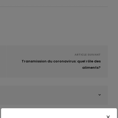
s patients atteints de maladies métaboliques (obésité,
on, comorbidités) dans des études précliniques et
erche documentaire que l’
intermittend fasting
présente un
lication possibles
. Les effets résident dans la
 de laquelle le glucose hépatique se transforme en
périodes de jeûne qui entraînent une déplétion des
ARTICLE SUIVANT
 il se produit effectivement une transition métabolique
Transmission du coronavirus: quel rôle des
on d’acides gras en corps cétoniques dans le foie
aliments?
×