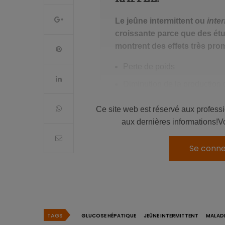
Le jeûne intermittent ou
inter
croissante parce que des ét
montrent des effets très pro
Perte de poids
Diminution de la production 
Amélioration du métabolism
Ce site web est réservé aux profess
Diminution du stress oxydati
aux dernières informations!V
Diminution de l’inflammation
Se conne
Régénération des molécul
Du glucose hépatique aux
TAGS
GLUCOSE HÉPATIQUE
JEÛNE INTERMITTENT
MALADI
Ce passage en revue de la littératu