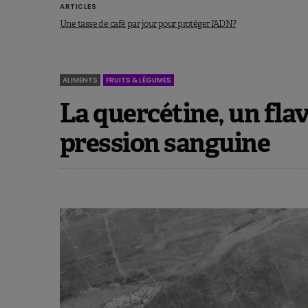
ARTICLES
Une tasse de café par jour pour protéger l’ADN?
Il existe plusieurs formes de
manger varie ainsi que la fré
plus étudiées sont les suiva
ALIMENTS
FRUITS & LÉGUMES
Le jeûne en jour alterné
La quercétine, un fla
Le régime 5:2 (5 jours d’un 
pression sanguine
L’alimentation en temps restr
de temps restreinte chaque j
Pistes cliniques pour le j
Les recherches actuelles menées c
des effets bénéfiques sur la santé t
chez l’homme n’ont toutefois été 
relativement courtes de quelque