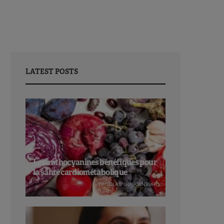
LATEST POSTS
Les anthocyanines bénéfiques pour
la santé cardiométabolique
NICOLAS GUGGENBÜHL