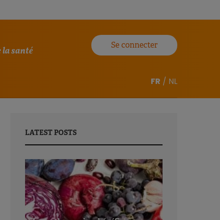
Se connecter
 la santé
FR
/
NL
LATEST POSTS