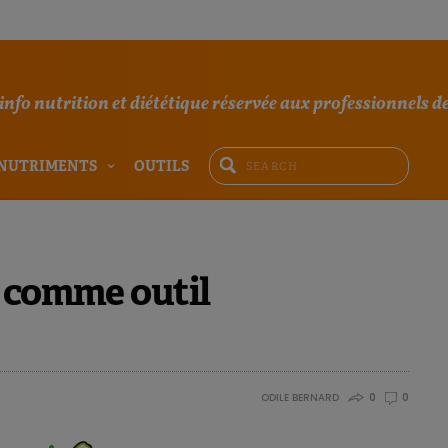
'info nutrition et diététique réservée aux professionnels de
NUTRIMENTS
OUTILS
t comme outil
ODILE BERNARD
0
0