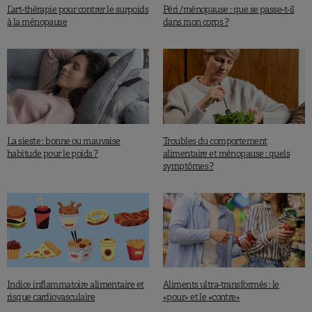
L’art-thérapie pour contrer le surpoids
Péri /ménopause : que se passe-t-il
à la ménopause
dans mon corps ?
La sieste : bonne ou mauvaise
Troubles du comportement
habitude pour le poids ?
alimentaire et ménopause : quels
symptômes ?
Indice inflammatoire alimentaire et
Aliments ultra-transformés : le
risque cardiovasculaire
«pour» et le «contre»