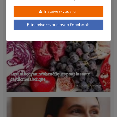
LATEST POSTS
Inscrivez-vous ici
Inscrivez-vous avec Facebook
Les anthocyanines bénéfiques pour la santé
cardiométabolique
NICOLAS GUGGENBÜHL