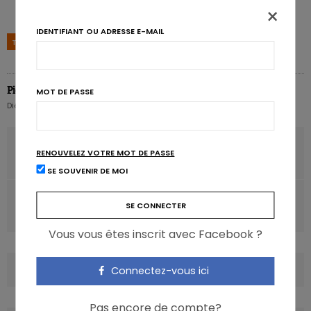
×
IDENTIFIANT OU ADRESSE E-MAIL
TAGS
GRAISSE
IMPLANT
OBÉSITÉ
POIDS
Pierre Pérochon
MOT DE PASSE
Diététicien nutritionniste hospitalier
ARTICLE PRÉCÉDENT
RENOUVELEZ VOTRE MOT DE PASSE
Les femmes européennes manquent d’acide folique
SE SOUVENIR DE MOI
ARTICLE SUIVANT
Majorer les fibres pour réduire la pression sanguine
Vous vous êtes inscrit avec Facebook ?
COMMENTS
(0)
Connectez-vous ici
Pas encore de compte?