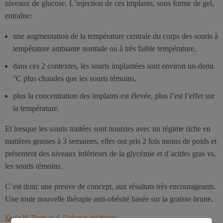
niveaux de glucose. L’injection de ces implants, sous forme de gel,
entraîne:
une augmentation de la température centrale du corps des souris à
température ambiante normale ou à très faible température,
dans ces 2 contextes, les souris implantées sont environ un-demi
°C plus chaudes que les souris témoins,
plus la concentration des implants est élevée, plus l’est l’effet sur
la température.
Et lorsque les souris traitées sont nourries avec un régime riche en
matières grasses à 3 semaines, elles ont pris 2 fois moins de poids et
présentent des niveaux inférieurs de la glycémie et d’acides gras vs.
les souris témoins.
C’est donc une preuve de concept, aux résultats très encourageants.
Une toute nouvelle thérapie anti-obésité basée sur la graisse brune.
Kevin M. Tharp et al., Diabetes, 20/08/2015.