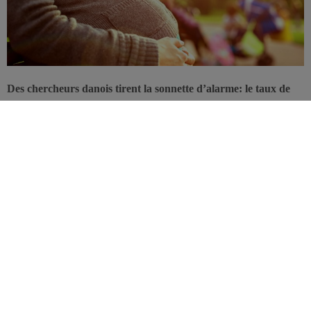
Des chercheurs danois tirent la sonnette d’alarme: le taux de
mortalité fœtale en Europe serait étroitement lié à l’absence de
fortification des aliments en acide folique.
Cette large étude internationale recensant 9 millions de certificats de
naissance pendant 11 ans va probablement relancer le débat de la
fortification des denrées alimentaires en acide folique en Europe.
Selon ses projections, près de 5.000 fœtus sont affectés chaque
année par le
spina bifida
sur le Vieux Continent, soit environ 9,17
cas pour 10.000 naissances. Si 70% des grossesses concernées
arrivent à leur terme, les risques de morbidité et de mortalité restent
très élevés après la naissance.