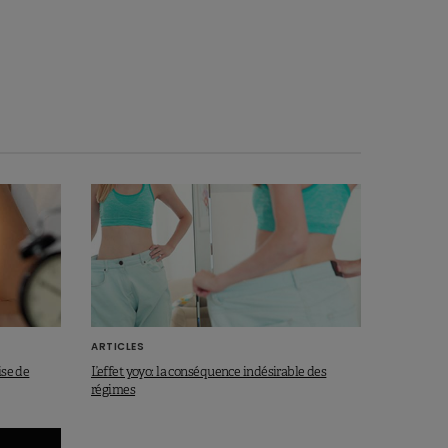
ARTICLES
ise de
L’effet yoyo: la conséquence indésirable des
régimes