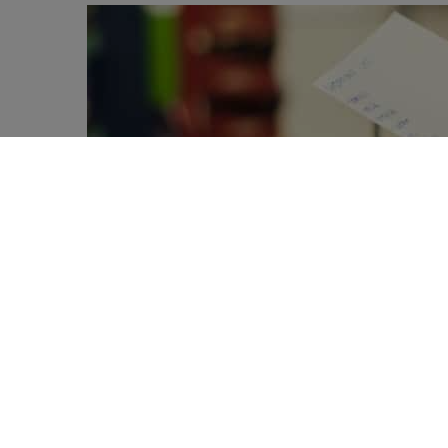
Une liste de courses bien suivie a été a
0
plus sain selon une étude menée dans de
SHARES
De multiples obstacles existent pour les ré
«déserts alimentaires» peuvent augmenter l
régions. La RAND Corporation a mené une é