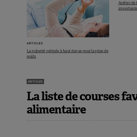
Arrêter de 
importante 
ARTICLES
La puberté, période à haut risque pour la prise de
poids
ARTICLES
La liste de courses fav
alimentaire