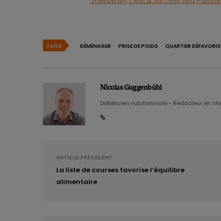
Powell-Wiley T M et al, Am J Prev Med, Publishe
TAGS
DÉMÉNAGER
PRISE DE POIDS
QUARTIER DÉFAVORIS
Nicolas Guggenbühl
Diététicien nutritionniste - Rédacteur en chef
ARTICLE PRÉCÉDENT
La liste de courses favorise l’équilibre
alimentaire