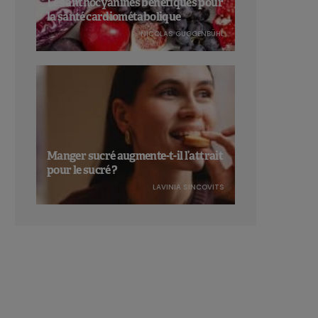
Les anthocyanines bénéfiques pour
la santé cardiométabolique
NICOLAS GUGGENBÜHL
Manger sucré augmente-t-il l’attrait
pour le sucré ?
LAVINIA SINCOVITS