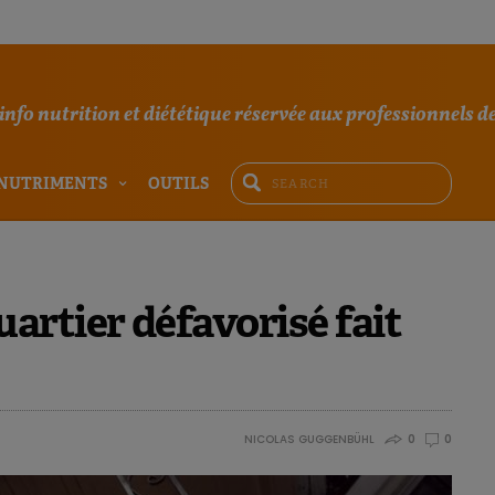
'info nutrition et diététique réservée aux professionnels de
NUTRIMENTS
OUTILS
artier défavorisé fait
NICOLAS GUGGENBÜHL
0
0