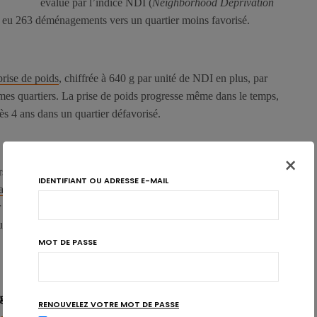
évalué par l’indice NDI (
Neighborhood Deprivation
 a eu 263 déménagements vers un quartier moins favorisé.
prise de poids
, chiffrée à 640 g par unité de NDI en plus, par
mes quartiers. La prise de poids progresse même dans le temps,
ès 4 ans dans un quartier défavorisé.
×
rs expliquent que certains marqueurs biologiques (e.a. cortisol et
IDENTIFIANT OU ADRESSE E-MAIL
ar le stress chronique
, ont été associés à l’exposition à un endroit
er des voies neurologiques qui conduisent finalement à une prise
suivre les recherches pour mieux comprendre le phénomène
MOT DE PASSE
uggenbühl
RENOUVELEZ VOTRE MOT DE PASSE