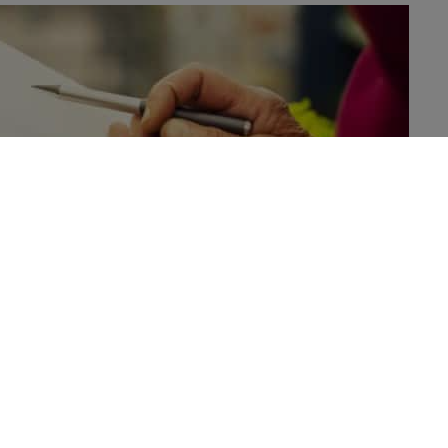
ssociée à de meilleures habitudes alimentaires et à un poids
s zones de «déserts nutritionnels».
sidents des zones où l’accès aux aliments sains est limité. Ces
es risques de mortalité, de surpoids et d’obésité dans ces
tude afin d’évaluer les effets de l’utilisation d’une liste de