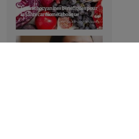
Les anthocyanines bénéfiques pour
la santé cardiométabolique
NICOLAS GUGGENBÜHL
Manger sucré augmente-t-il l’attrait
pour le sucré ?
LAVINIA SINCOVITS