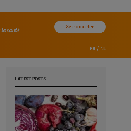
Se connecter
 la santé
FR
/
NL
LATEST POSTS