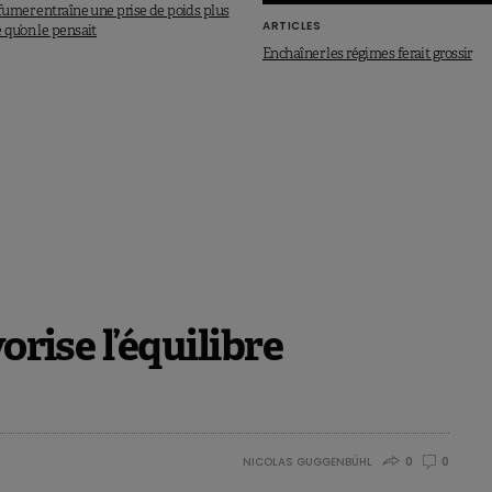
fumer entraîne une prise de poids plus
ARTICLES
qu’on le pensait
Enchaîner les régimes ferait grossir
orise l’équilibre
NICOLAS GUGGENBÜHL
0
0