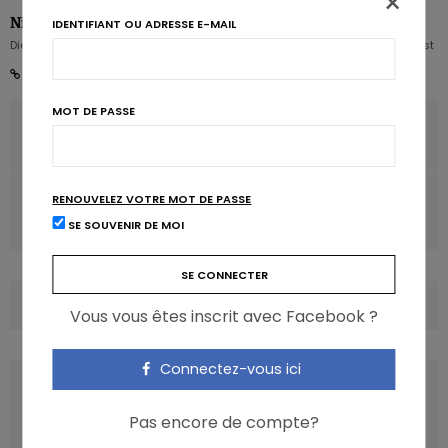
×
Nicolas Rousseau
IDENTIFIANT OU ADRESSE E-MAIL
Diététicien nutritionniste Karott' - Partner, Digital Expert & Nutrition Strategist
MOT DE PASSE
ARTICLE PRÉCÉDENT
Le café réduit aussi le risque de maladie du foie
RENOUVELEZ VOTRE MOT DE PASSE
ARTICLE SUIVANT
La vitamine C ne soulage pas la goutte
SE SOUVENIR DE MOI
COMMENTS
(0)
Vous vous êtes inscrit avec Facebook ?
Connectez-vous ici
LATEST POSTS
Pas encore de compte?