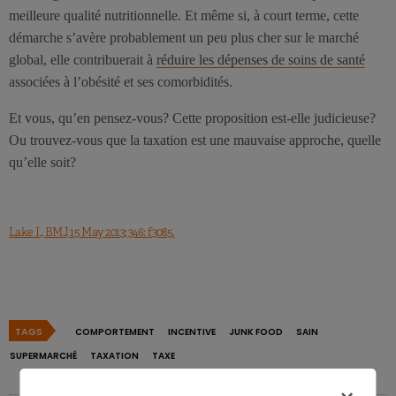
meilleure qualité nutritionnelle. Et même si, à court terme, cette
démarche s’avère probablement un peu plus cher sur le marché
global, elle contribuerait à
réduire les dépenses de soins de santé
associées à l’obésité et ses comorbidités.
Et vous, qu’en pensez-vous? Cette proposition est-elle judicieuse?
Ou trouvez-vous que la taxation est une mauvaise approche, quelle
qu’elle soit?
Lake I., BMJ, 15 May 2013; 346: f3085.
TAGS
COMPORTEMENT
INCENTIVE
JUNK FOOD
SAIN
SUPERMARCHÉ
TAXATION
TAXE