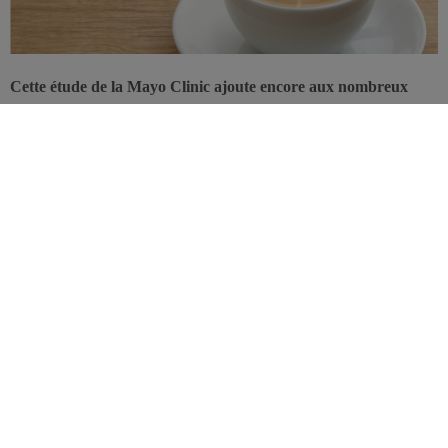
Cette étude de la Mayo Clinic ajoute encore aux nombreux
bénéfices démontrés du café sur la santé, suggérant qu’une
consommation régulière de café est associée à un risque réduit
de cholangite sclérosante primitive (CSP), une maladie auto-
immune du foie, responsable de cirrhose, d’insuffisance
hépatique et de cancer des voies biliaires. Ces conclusions
viennent d’être présentées à la
the Digestive Disease Week 2013
(Orlando).
Certes, de nombreuses études épidémiologiques ont déjà démontré
que la consommation de café, ou décaféiné en particulier, permet de
réduire le risque de mortalité toutes causes confondues,
d’insuffisance cardiaque, de
diabète de type 2
, de maladie de
Parkinson et de certains cancers. Ici, l’effet du café est démontré sur
la réduction de cholangite sclérosante primitive (CSP), une maladie