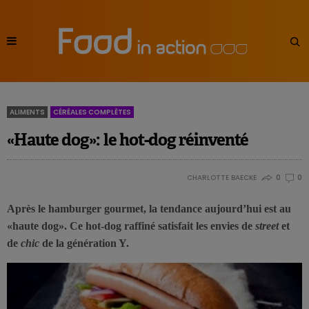
ALIMENTS
CÉRÉALES COMPLÈTES
«Haute dog»: le hot-dog réinventé
CHARLOTTE BAECKE
0
0
Après le hamburger gourmet, la tendance aujourd’hui est au
«haute dog». Ce hot-dog raffiné satisfait les envies de
street
et
de
chic
de la génération Y.