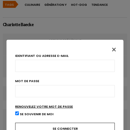
TAGS
CULINAIRE
GÉNÉRATION Y
HOT-DOG
TENDANCE
Charlotte Baecke
ARTICLE PRÉCÉDENT
×
Boissons: quel impact sur l’alimentation?
IDENTIFIANT OU ADRESSE E-MAIL
ARTICLE SUIVANT
Stéatose hépatique: en restant assis, le foie grossit aussi
MOT DE PASSE
COMMENTS
(0)
RENOUVELEZ VOTRE MOT DE PASSE
SE SOUVENIR DE MOI
LATEST POSTS