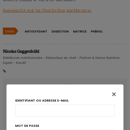
Koehnlein E.A. et al., Int J Food Sci Nutr., 2016 May 22:1-10.
TAGS
ANTIOXYDANT
DIGESTION
MATRICE
PHÉNOL
Nicolas Guggenbühl
Diététicien nutritionniste - Rédacteur en chef - Partner & Senior Nutrition
Expert - Karott'
ARTICLE PRÉCÉDENT
×
Inflammation chronique: les polyphénols des fruits pour
contrôler les cytokines
IDENTIFIANT OU ADRESSE E-MAIL
ARTICLE SUIVANT
La ville à pied et à vélo pour lutter contre l’obésité?
MOT DE PASSE