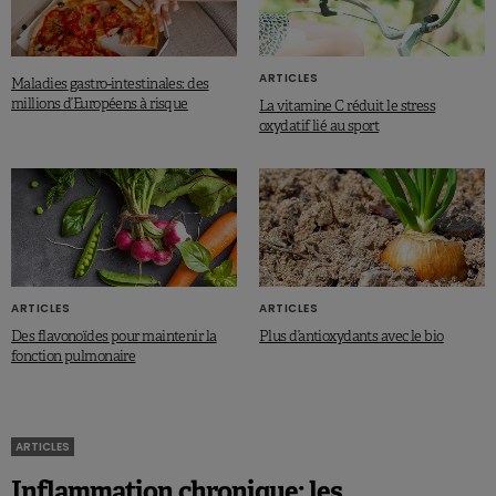
ARTICLES
Maladies gastro-intestinales: des
millions d’Européens à risque
La vitamine C réduit le stress
oxydatif lié au sport
ARTICLES
ARTICLES
Des flavonoïdes pour maintenir la
Plus d’antioxydants avec le bio
fonction pulmonaire
ARTICLES
Inflammation chronique: les