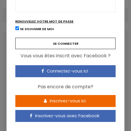
COMMENTS
(0)
RENOUVELEZ VOTRE MOT DE PASSE
SE SOUVENIR DE MOI
LATEST POSTS
Vous vous êtes inscrit avec Facebook ?
Connectez-vous ici
Pas encore de compte?
Inscrivez-vous ici
Inscrivez-vous avec Facebook
Les anthocyanines bénéfiques pour la santé
cardiométabolique
NICOLAS GUGGENBÜHL