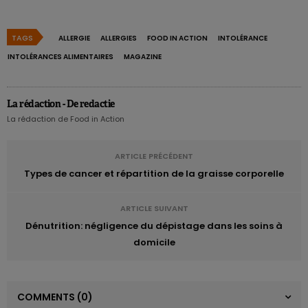
TAGS
ALLERGIE
ALLERGIES
FOOD IN ACTION
INTOLÉRANCE
INTOLÉRANCES ALIMENTAIRES
MAGAZINE
La rédaction - De redactie
TÉLÉCHARGER
La rédaction de Food in Action
ARTICLE PRÉCÉDENT
Types de cancer et répartition de la graisse corporelle
ARTICLE SUIVANT
Dénutrition: négligence du dépistage dans les soins à
domicile
COMMENTS
(0)