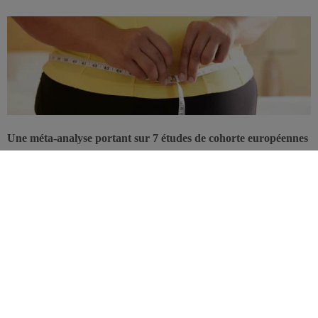
Une méta-analyse portant sur 7 études de cohorte européennes
et publiée dans le
British Journal of Cancer
précise que de la
localisation des cellules adipeuses va déprendre le risque
spécifique de développer certains cancers.
Plus de 43.000 sujets avec un âge moyen de 63 ans ont été suivis
durant 12 ans à l’aide de différentes données anthropométriques. À
la fin de cette période, 1.656
cancers associés à l’obésité
(à savoir:
sein post-ménopausique, colorectal, tiers inférieur de l’œsophage,
cardia, foie, vésicule biliaire, pancréas, endomètre, ovaires, reins)
ont été diagnostiqués.