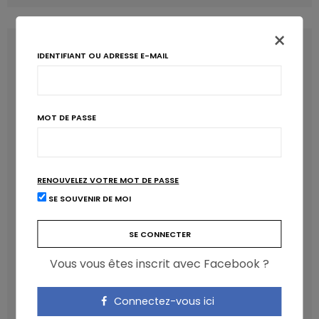
×
LATEST POSTS
IDENTIFIANT OU ADRESSE E-MAIL
MOT DE PASSE
RENOUVELEZ VOTRE MOT DE PASSE
SE SOUVENIR DE MOI
Les anthocyanines bénéfiques pour la santé
cardiométabolique
Vous vous êtes inscrit avec Facebook ?
NICOLAS GUGGENBÜHL
Connectez-vous ici