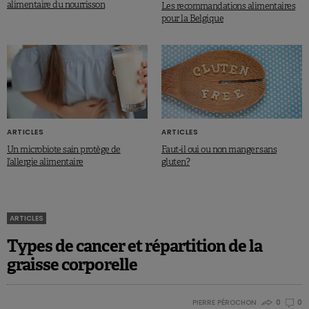
alimentaire du nourrisson
Les recommandations alimentaires
pour la Belgique
ARTICLES
ARTICLES
Un microbiote sain protège de
Faut-il oui ou non manger sans
l’allergie alimentaire
gluten?
ARTICLES
Types de cancer et répartition de la
graisse corporelle
PIERRE PÉROCHON
0
0