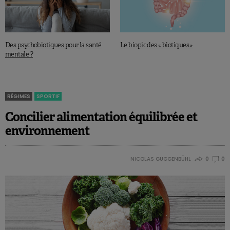
Des psychobiotiques pour la santé
Le biopic des « biotiques »
mentale ?
RÉGIMES
SPORTIF
Concilier alimentation équilibrée et
environnement
NICOLAS GUGGENBÜHL
0
0