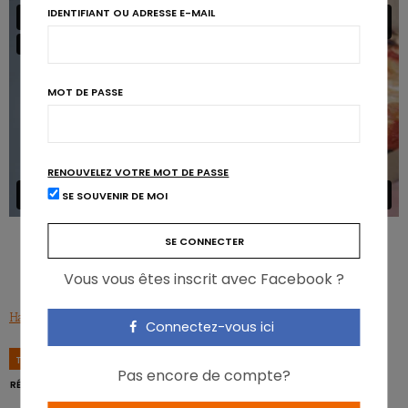
IDENTIFIANT OU ADRESSE E-MAIL
MOT DE PASSE
RENOUVELEZ VOTRE MOT DE PASSE
SE SOUVENIR DE MOI
Tous nos articles à propos du
gluten
Vous vous êtes inscrit avec Facebook ?
Hansen L. et al., Nature Communications, 2018, 9(1), 4630.
Connectez-vous ici
TAGS
ALLERGIE
GLUTEN
MICROBIOTE
MODE
Pas encore de compte?
RÉGIME SANS GLUTEN