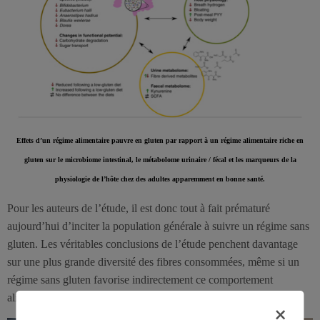
Effets d’un régime alimentaire pauvre en gluten par rapport à un régime alimentaire riche en
gluten sur le microbiome intestinal, le métabolome urinaire / fécal et les marqueurs de la
physiologie de l’hôte chez des adultes apparemment en bonne santé.
Pour les auteurs de l’étude, il est donc tout à fait prématuré
aujourd’hui d’inciter la population générale à suivre un régime sans
gluten. Les véritables conclusions de l’étude penchent davantage
sur une plus grande diversité des fibres consommées, même si un
régime sans gluten favorise indirectement ce comportement
alimentaire.
×