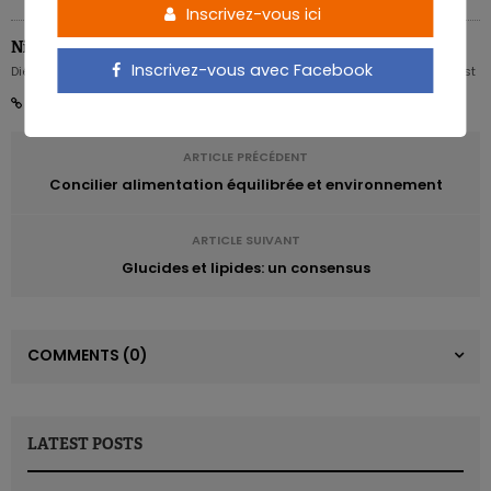
Inscrivez-vous ici
Nicolas Rousseau
Inscrivez-vous avec Facebook
Diététicien nutritionniste Karott' - Partner, Digital Expert & Nutrition Strategist
ARTICLE PRÉCÉDENT
Concilier alimentation équilibrée et environnement
ARTICLE SUIVANT
Glucides et lipides: un consensus
COMMENTS
(0)
LATEST POSTS