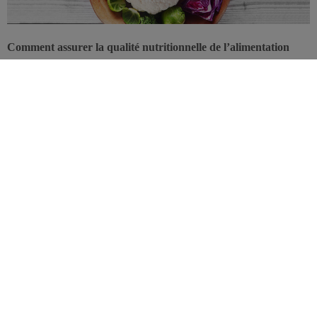
Comment assurer la qualité nutritionnelle de l’alimentation
tout en respectant l’environnement? Ce thème a été abordé par
Louis-Georges Soler (Directeur de recherche, INRA) lors du
colloque «Alimentation et santé publique: les enjeux
d’aujourd’hui et de demain» qui s’est tenu à l’ULB.
Les produits alimentaires représentent un lourd fardeau pour
l’environnement: ils contribuent à raison de 23% à l’émission totale
de gaz à effet de serre (GES), juste derrière le transport (25%) et le
logement (28%). La production en amont représente 45% de
l’émission des GES alimentaires. La présentation de l’impact
environnemental des différentes catégories de produits est très
différente selon qu’elle est faite sur base du poids des denrées ou de
leur apport énergétique. Pour 100 g, la viande rouge est la plus
impactante, suivie des viandes blanches et d’un groupe «autres»,
très hétérogènes. Mais pour 100 kcal, la viande est moins