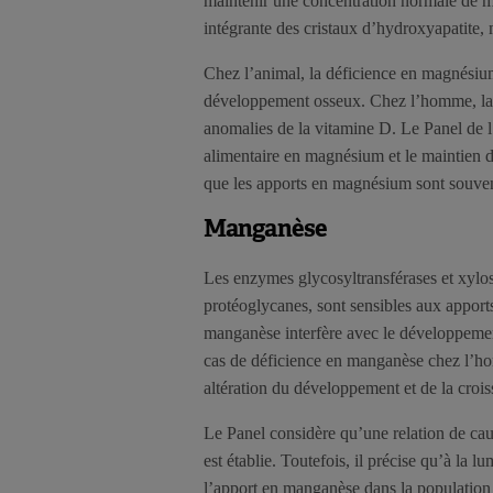
maintenir une concentration normale de m
intégrante des cristaux d’hydroxyapatite, m
Chez l’animal, la déficience en magnésium 
développement osseux. Chez l’homme, la
anomalies de la vitamine D. Le Panel de l
alimentaire en magnésium et le maintien d
que les apports en magnésium sont souve
Manganèse
Les enzymes glycosyltransférases et xylos
protéoglycanes, sont sensibles aux apport
manganèse interfère avec le développement
cas de déficience en manganèse chez l’hom
altération du développement et de la croi
Le Panel considère qu’une relation de cau
est établie. Toutefois, il précise qu’à la 
l’apport en manganèse dans la population