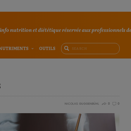
'info nutrition et diététique réservée aux professionnels de
NUTRIMENTS
OUTILS
s
NICOLAS GUGGENBÜHL
0
0