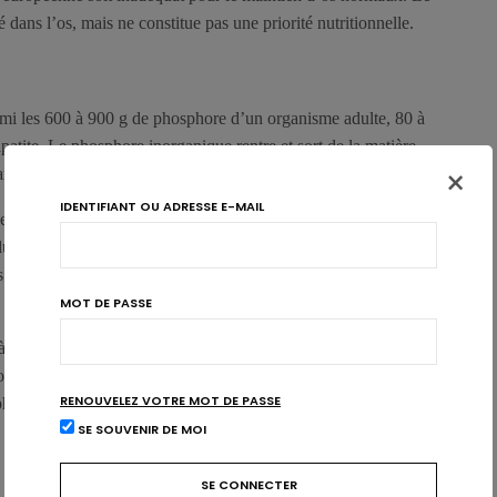
ans l’os, mais ne constitue pas une priorité nutritionnelle.
rmi les 600 à 900 g de phosphore d’un organisme adulte, 80 à
tite. Le phosphore inorganique rentre et sort de la matière
×
ge ionique et par l’activation de la résorption osseuse.
IDENTIFIANT OU ADRESSE E-MAIL
nfance et l’adolescence est nécessaire pour atteindre un pic de
ltes. Le remodelage sur tissu osseux est lent, mais l’échange
 concentrations de phosphore inorganique et de calcium dans le
MOT DE PASSE
 effet entre l’apport alimentaire en phosphore et le maintien d’os
outefois, comme dans le cas du manganèse, il attire l’attention sur
RENOUVELEZ VOTRE MOT DE PASSE
n phosphore dans la population européenne soit inadéquat pour le
SE SOUVENIR DE MOI