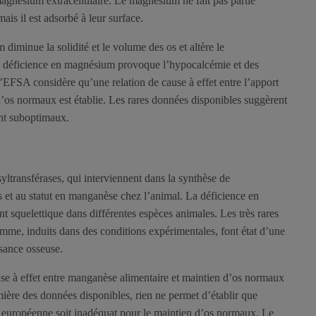
agnésium extracellulaire. Le magnésium ne fait pas partie
ais il est adsorbé à leur surface.
diminue la solidité et le volume des os et altère le
 déficience en magnésium provoque l’hypocalcémie et des
’EFSA considère qu’une relation de cause à effet entre l’apport
’os normaux est établie. Les rares données disponibles suggèrent
nt suboptimaux.
yltransférases, qui interviennent dans la synthèse de
s et au statut en manganèse chez l’animal. La déficience en
 squelettique dans différentes espèces animales. Les très rares
me, induits dans des conditions expérimentales, font état d’une
ssance osseuse.
se à effet entre manganèse alimentaire et maintien d’os normaux
lumière des données disponibles, rien ne permet d’établir que
 européenne soit inadéquat pour le maintien d’os normaux. Le