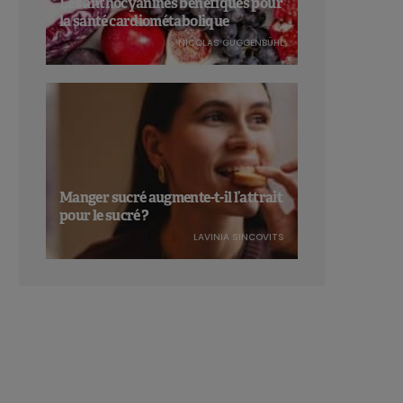
Les anthocyanines bénéfiques pour
la santé cardiométabolique
NICOLAS GUGGENBÜHL
Manger sucré augmente-t-il l’attrait
pour le sucré ?
LAVINIA SINCOVITS