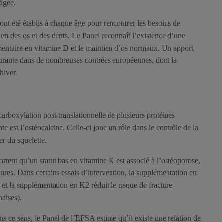
 âgée.
t été établis à chaque âge pour rencontrer les besoins de
en des os et des dents. Le Panel reconnaît l’existence d’une
limentaire en vitamine D et le maintien d’os normaux. Un apport
urante dans de nombreuses contrées européennes, dont la
hiver.
arboxylation post-translationnelle de plusieurs protéines
te est l’ostéocalcine. Celle-ci joue un rôle dans le contrôle de la
er du squelette.
tent qu’un statut bas en vitamine K est associé à l’ostéoporose,
tures. Dans certains essais d’intervention, la supplémentation en
 et la supplémentation en K2 réduit le risque de fracture
naises).
ans ce sens, le Panel de l’EFSA estime qu’il existe une relation de