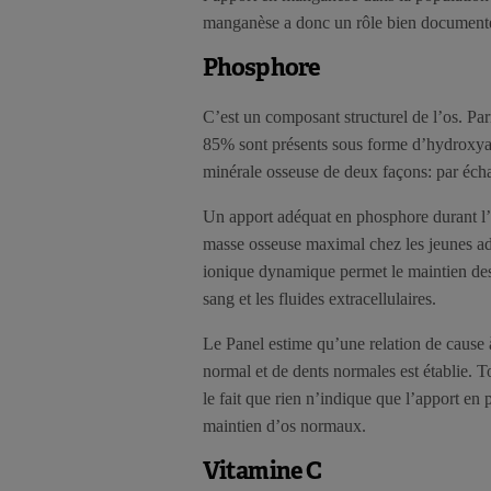
manganèse a donc un rôle bien documenté d
Phosphore
C’est un composant structurel de l’os. Pa
85% sont présents sous forme d’hydroxyapa
minérale osseuse de deux façons: par échan
Un apport adéquat en phosphore durant l’e
masse osseuse maximal chez les jeunes adu
ionique dynamique permet le maintien des
sang et les fluides extracellulaires.
Le Panel estime qu’une relation de cause à
normal et de dents normales est établie. T
le fait que rien n’indique que l’apport e
maintien d’os normaux.
Vitamine C