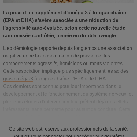
La prise d’un supplément d’oméga-3 à longue chaîne
(EPA et DHA) s’avère associée à une réduction de
l’agressivité auto-évaluée, selon cette nouvelle étude
randomisée contrôlée, menée en double aveugle.
L’épidémiologie rapporte depuis longtemps une association
négative entre la consommation de poisson et les
comportements agressifs, homicides ou morts violentes.
Cette association implique plus spécifiquement les
acides
gras oméga-3
à longue chaîne, l’EPA et le DHA.
Ces derniers sont connus pour leur importance dans le
développement et le fonctionnement du système nerveux, et
plusieurs études d’intervention leur prêtent déjà des effets
intéressants, sans permettre pour autant de conclure. Cette
nouvelle étude d’intervention semble
confirmer le potentiel
d’une supplémentation en
oméga-3
pour réduire
Ce site web est réservé aux professionnels de la santé.
l’agressivité.
Veuillez-vous connecter pour accéder aux dernières