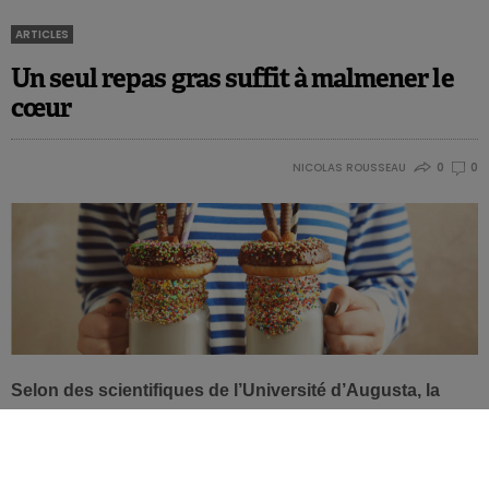
ARTICLES
Un seul repas gras suffit à malmener le
cœur
NICOLAS ROUSSEAU
0
0
Selon des scientifiques de l’Université d’Augusta, la
teneur excessive en graisse d’un repas perturbe
temporairement la physiologie des vaisseaux sanguins.
La répétition de ces repas gras ferait du tort à la biologie