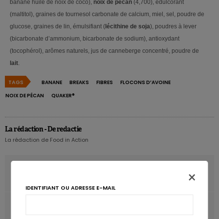
banane huile de noix de coco),
noix de pécan
(4,700), édulcorant
(maltitol), graines de tournesol carbonate de calcium, miel, sel, poudre de
glucose, graines de lin, émulsifiant (
lécithine de soja
), poudres à lever
(bicarbonate d’ammonium, bicarbonate de sodium), antioxydant
(tocophérol), arômes naturels, jus de canneberge concentré, poudre de
lait
.
TAGS
BANANE
BREAKS
FIBRES
FLOCONS D’AVOINE
NOIX DE PÉCAN
QUAKER®
La rédaction - De redactie
La rédaction de Food in Action
ARTICLE PRÉCÉDENT
×
Un seul repas gras suffit à malmener le cœur
IDENTIFIANT OU ADRESSE E-MAIL
ARTICLE SUIVANT
Les aliments fumés pourraient devenir plus sains