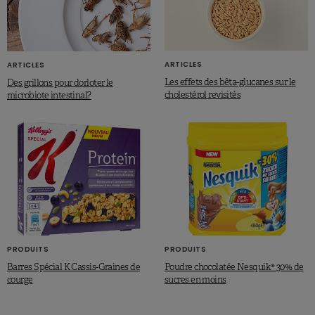
ARTICLES
ARTICLES
Les effets des bêta-glucanes sur le
Des grillons pour dorloter le
cholestérol revisités
microbiote intestinal?
PRODUITS
PRODUITS
Barres Spécial K Cassis-Graines de
Poudre chocolatée Nesquik® 30% de
courge
sucres en moins