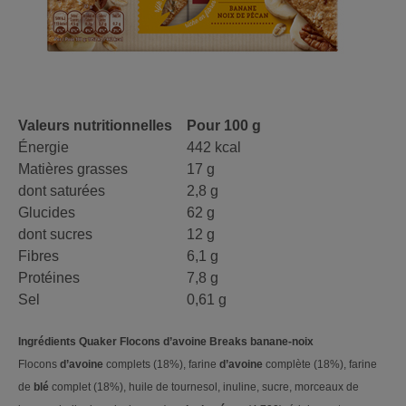
Valeurs nutritionnelles
Pour 100 g
Énergie
442 kcal
Matières grasses
17 g
dont saturées
2,8 g
Glucides
62 g
dont sucres
12 g
Fibres
6,1 g
Protéines
7,8 g
Sel
0,61 g
Ingrédients Quaker Flocons d’avoine Breaks banane-noix
Flocons
d’avoine
complets (18%), farine
d’avoine
complète (18%), farine
de
blé
complet (18%), huile de tournesol, inuline, sucre, morceaux de