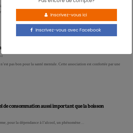
Pas encore de compte?
férées nous rendent-elles accros? C’est un débat houleux qui remue les
rt, on clame que l’addiction au sucre…
Inscrivez-vous ici
Inscrivez-vous avec Facebook
cres donnerait le blues aux hommes
AU
 n’est pas bon pour la santé mentale. Cette association est confortée par une
tuel de consommation aussi important que la boisson
irme, pour la dépendance à l’alcool, un phénomène…