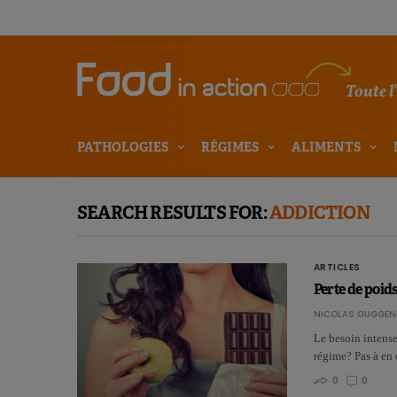
Toute l
PATHOLOGIES
RÉGIMES
ALIMENTS
SEARCH RESULTS FOR:
ADDICTION
ARTICLES
Perte de poid
NICOLAS GUGGEN
Le besoin intense
régime? Pas à en 
0
0