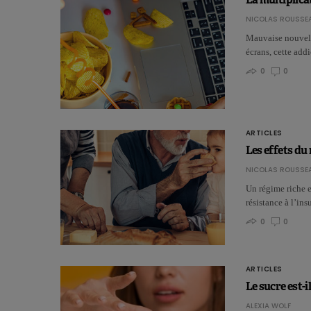
NICOLAS ROUSSE
Mauvaise nouvelle
écrans, cette add
0
0
ARTICLES
Les effets du
NICOLAS ROUSSE
Un régime riche e
résistance à l’in
0
0
ARTICLES
Le sucre est-
ALEXIA WOLF