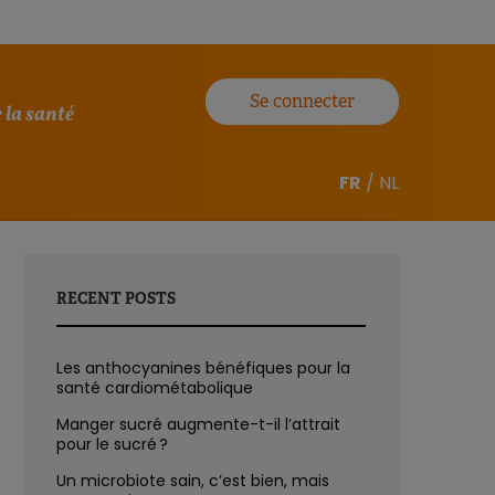
Se connecter
 la santé
FR
/
NL
RECENT POSTS
Les anthocyanines bénéfiques pour la
santé cardiométabolique
Manger sucré augmente-t-il l’attrait
pour le sucré ?
Un microbiote sain, c’est bien, mais