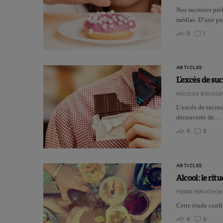
Nos sucreries pré
médias. D’une pa
0
1
ARTICLES
L’excès de su
NICOLAS ROUSSE
L’excès de sucres
découverte de…
0
0
ARTICLES
Alcool: le ri
PIERRE PÉROCHON
Cette étude conf
0
0