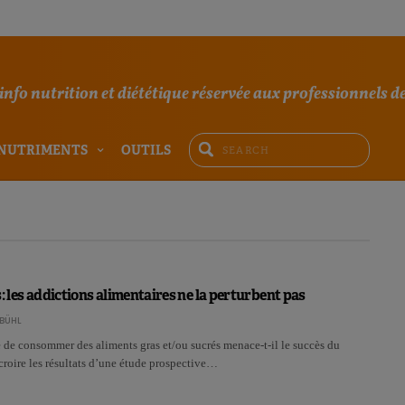
'info nutrition et diététique réservée aux professionnels de
NUTRIMENTS
OUTILS
s: les addictions alimentaires ne la perturbent pas
BÜHL
 de consommer des aliments gras et/ou sucrés menace-t-il le succès du
croire les résultats d’une étude prospective…