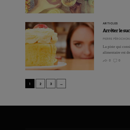
ARTICLES
Arrêter le su
PIERRE PÉROCHON
La piste qui cons
alimentaire est 
0
0
→
1
2
3