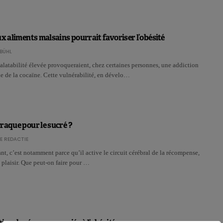
ux aliments malsains pourrait favoriser l’obésité
BÜHL
alatabilité élevée provoqueraient, chez certaines personnes, une addiction
e de la cocaïne. Cette vulnérabilité, en dévelo…
raque pour le sucré ?
E REDACTIE
tant, c’est notamment parce qu’il active le circuit cérébral de la récompense,
 plaisir. Que peut-on faire pour …
ion des écrans associée à l’obésité