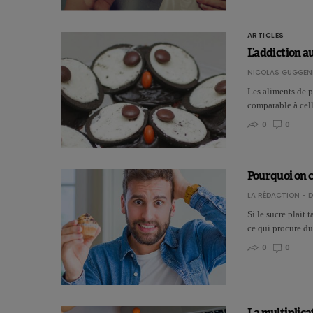
ARTICLES
L’addiction a
NICOLAS GUGGEN
Les aliments de p
comparable à cell
0
0
Pourquoi on c
LA RÉDACTION - D
Si le sucre plait 
ce qui procure du
0
0
La multiplicat