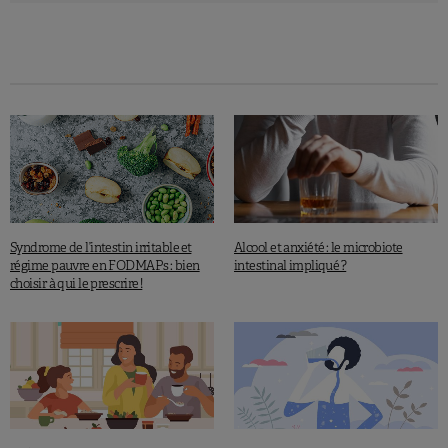
Syndrome de l’intestin irritable et
Alcool et anxiété : le microbiote
régime pauvre en FODMAPs : bien
intestinal impliqué ?
choisir à qui le prescrire !