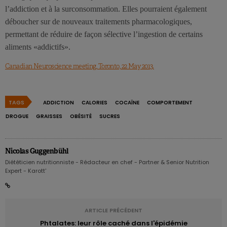
l’addiction et à la surconsommation. Elles pourraient également
déboucher sur de nouveaux traitements pharmacologiques,
permettant de réduire de façon sélective l’ingestion de certains
aliments «addictifs».
Canadian Neuroscience meeting, Toronto, 22 May 2013.
TAGS
ADDICTION
CALORIES
COCAÏNE
COMPORTEMENT
DROGUE
GRAISSES
OBÉSITÉ
SUCRES
Nicolas Guggenbühl
Diététicien nutritionniste - Rédacteur en chef - Partner & Senior Nutrition
Expert - Karott'
ARTICLE PRÉCÉDENT
Phtalates: leur rôle caché dans l'épidémie