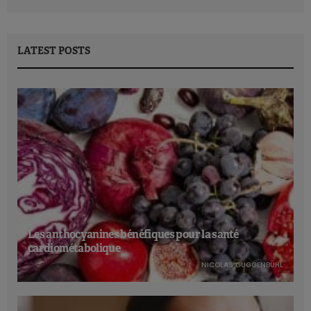
LATEST POSTS
Les anthocyanines bénéfiques pour la santé
cardiométabolique
NICOLAS GUGGENBÜHL