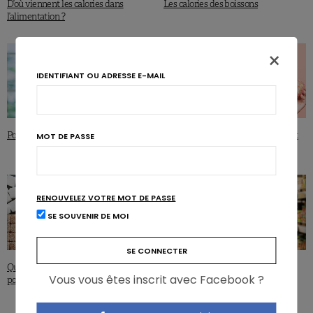
D’où viennent les calories dans
Les calories des boissons
l’alimentation ?
×
IDENTIFIANT OU ADRESSE E-MAIL
Pourquoi on craque pour le sucré ?
Les sucres dans l’alimentation : c’est
MOT DE PASSE
quoi le problème ?
RENOUVELEZ VOTRE MOT DE PASSE
SE SOUVENIR DE MOI
Quelles sont les recommandations
Aliments ultra-transformés : le
Vous vous êtes inscrit avec Facebook ?
pour les sucres ?
«pour» et le «contre»