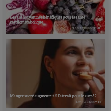
Les anthocyanines bénéfiques pour la santé
cardiométabolique
NICOLAS GUGGENBÜHL
Manger sucré augmente-t-il l’attrait pour le sucré ?
LAVINIA SINCOVITS