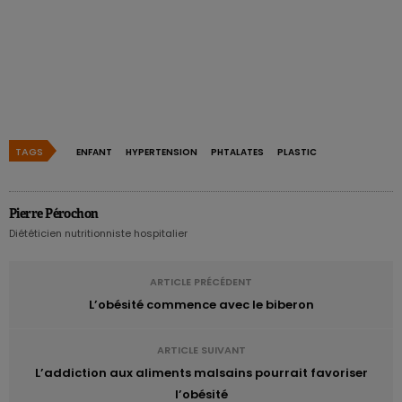
TAGS
ENFANT
HYPERTENSION
PHTALATES
PLASTIC
Pierre Pérochon
Diététicien nutritionniste hospitalier
ARTICLE PRÉCÉDENT
L’obésité commence avec le biberon
ARTICLE SUIVANT
L’addiction aux aliments malsains pourrait favoriser
l’obésité