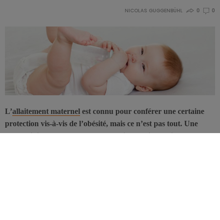
NICOLAS GUGGENBÜHL
0
0
L’
allaitement maternel
est connu pour conférer une certaine
protection vis-à-vis de l’obésité, mais ce n’est pas tout. Une
étude clinique rapporte que les pratiques alimentaires au cours
des 6 premiers mois de vie ont une influence majeure sur le
risque de développer une obésité à 24 mois.