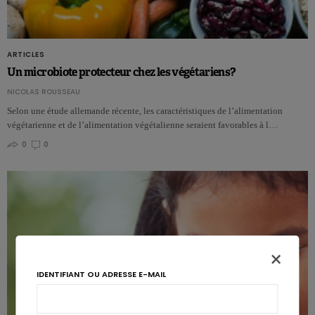
ARTICLES
Un microbiote protecteur chez les végétariens?
NICOLAS ROUSSEAU
Selon une étude allemande récente, les caractéristiques de l’alimentation
végétarienne et de l’alimentation végétalienne seraient favorables à l…
0
0
×
IDENTIFIANT OU ADRESSE E-MAIL