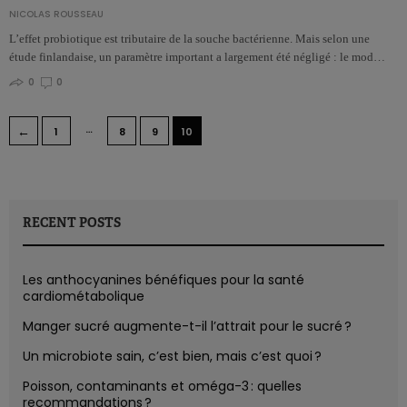
NICOLAS ROUSSEAU
L’effet probiotique est tributaire de la souche bactérienne. Mais selon une
étude finlandaise, un paramètre important a largement été négligé : le mod…
0
0
…
←
1
8
9
10
RECENT POSTS
Les anthocyanines bénéfiques pour la santé
cardiométabolique
Manger sucré augmente-t-il l’attrait pour le sucré ?
Un microbiote sain, c’est bien, mais c’est quoi ?
Poisson, contaminants et oméga-3 : quelles
recommandations ?