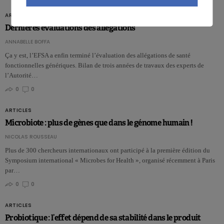
ARTICLES
Dernières évaluations des allégations
ANNABELLE BOFFA
Ça y est, l’EFSA a enfin terminé l’évaluation des allégations de santé
fonctionnelles génériques. Bilan de trois années de travaux des experts de
l’Autorité…
0
0
ARTICLES
Microbiote : plus de gènes que dans le génome humain !
NICOLAS ROUSSEAU
Plus de 300 chercheurs internationaux ont participé à la première édition du
Symposium international « Microbes for Health », organisé récemment à Paris
par…
0
0
ARTICLES
Probiotique : l’effet dépend de sa stabilité dans le produit