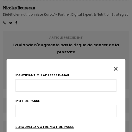
Nicolas Rousseau
Diététicien nutritionniste Karott' - Partner, Digital Expert & Nutrition Strategist
ARTICLE PRÉCÉDENT
La viande n'augmente pas le risque de cancer de la
prostate
×
ARTICLE SUIVANT
La supplémentation en DHA ne ralentit pas la maladie
IDENTIFIANT OU ADRESSE E-MAIL
d'Alzheimer
MOT DE PASSE
COMMENTS
(0)
RENOUVELEZ VOTRE MOT DE PASSE
LATEST POSTS