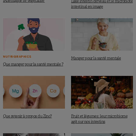
l’Allemagne se végétalise
L’axe intestin cerveau et le microbiote
intestinal en image
NUTRIGRAPHICS
Manger pour la santé mentale
Que manger pour la santé mentale ?
Que retenir à propos du Zinc?
Fruit et légumes : leur microbiome
agit sur nos intestins