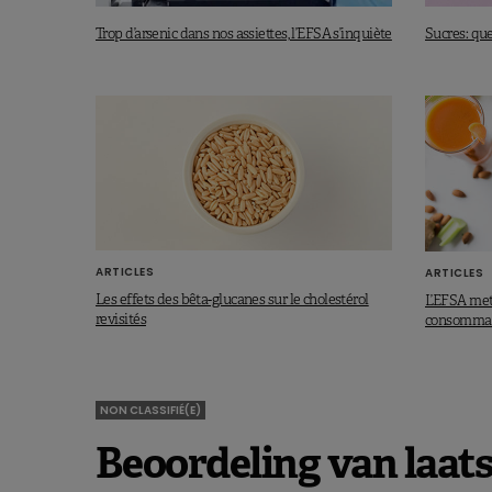
Trop d’arsenic dans nos assiettes, l’EFSA s’inquiète
Sucres: que
ARTICLES
ARTICLES
Les effets des bêta-glucanes sur le cholestérol
L’EFSA met 
revisités
consommat
NON CLASSIFIÉ(E)
Beoordeling van laats