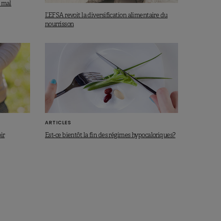
e mal
L’EFSA revoit la diversification alimentaire du
nourrisson
ARTICLES
ir
Est-ce bientôt la fin des régimes hypocaloriques?