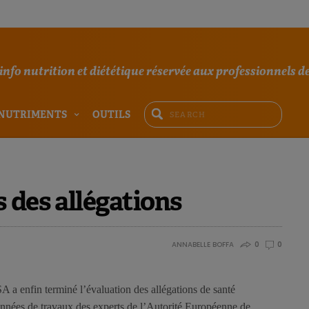
'info nutrition et diététique réservée aux professionnels de
NUTRIMENTS
OUTILS
 des allégations
ANNABELLE BOFFA
0
0
A a enfin terminé l’évaluation des allégations de santé
 années de travaux des experts de l’Autorité Européenne de