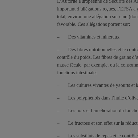
L’Autorité Européenne de Sécurité des Al
important d’allégations reçues, l’EFSA a 
total, environ une allégation sur cinq (don
favorable. Ces allégations portent sur:
– Des vitamines et minéraux
– Des fibres nutritionnelles et le contrôl
contrôle du poids. Les fibres de grains d’a
masse fécale, par exemple, ou la consomma
fonctions intestinales.
– Les cultures vivantes de yaourts et la
– Les polyphénols dans l’huile d’olive e
– Les noix et l’amélioration du foncti
– Le fructose et son effet sur la réduct
– Les substituts de repas et le contrôle