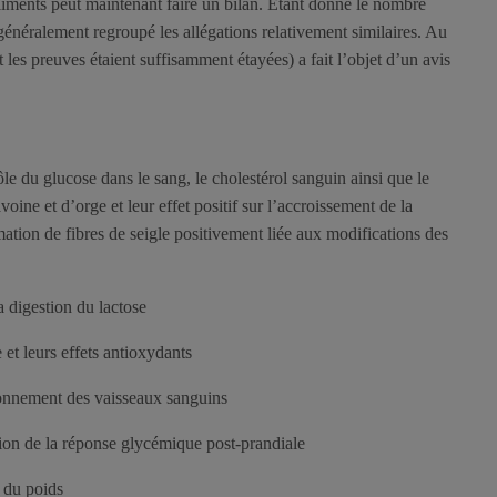
iments peut maintenant faire un bilan. Etant donné le nombre
généralement regroupé les allégations relativement similaires. Au
t les preuves étaient suffisamment étayées) a fait l’objet d’un avis
e du glucose dans le sang, le cholestérol sanguin ainsi que le
voine et d’orge et leur effet positif sur l’accroissement de la
tion de fibres de seigle positivement liée aux modifications des
 digestion du lactose
t leurs effets antioxydants
onnement des vaisseaux sanguins
ion de la réponse glycémique post-prandiale
 du poids