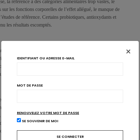
se, la référence à des catégories alimentaires trop vastes, le
sur les fonctions corporelles de l’effet allégué, le manque de
d’études de référence. Certains probiotiques, antioxydants et
nu les résultats escomptés.
×
eint. La Commission européenne et les Etats membres disposent
IDENTIFIANT OU ADRESSE E-MAIL
risées pour les denrées alimentaires, permettant aux
ix plus avisés au supermarché. C’est désormais au tour de la
re ces avis scientifiques sur le plan réglementaire.
MOT DE PASSE
perts scientifiques semblent en tout cas avoir contribué à
industrie agro-alimentaire. L’EFSA a d’ailleurs finalisé un
RENOUVELEZ VOTRE MOT DE PASSE
, mais elle ne compte pas s’arrêter là. Le groupe scientifique
SE SOUVENIR DE MOI
s de santé. L’EFSA compte également mettre en place un nouveau
alogue avec les demandeurs d’évaluation et d’autorisation. À