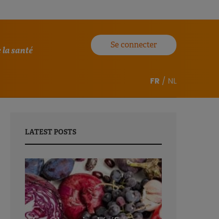
Se connecter
 la santé
FR
/
NL
LATEST POSTS