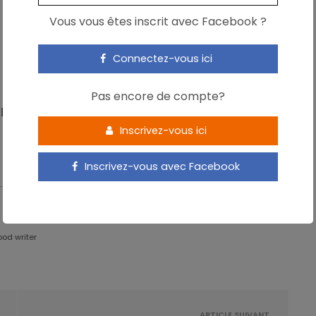
Vous vous êtes inscrit avec Facebook ?
Connectez-vous ici
Pas encore de compte?
 EFSA, 28/07/2011,
www.efsa.europa.eu
Inscrivez-vous ici
Inscrivez-vous avec Facebook
ood writer
ARTICLE SUIVANT