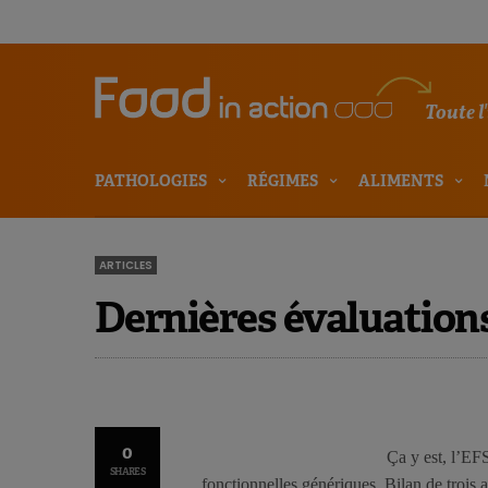
Toute l
PATHOLOGIES
RÉGIMES
ALIMENTS
ARTICLES
Dernières évaluations
0
Ça y est, l’EFS
SHARES
fonctionnelles génériques. Bilan de trois