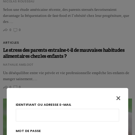
NICOLAS ROUSSEAU
Selon une étude américaine récente, des parents stressés favoriseraient
davantage la fréquentation de fast-food et l’obésité chez leur progéniture, que
des …
0
0
ARTICLES
Le stress des parents entraîne-t-il de mauvaises habitudes
alimentaires chez les enfants ?
NATHALIE AMELOOT
Un déséquilibre entre vie privée et vie professionnelle empêche les enfants de
manger sainement.…
0
0
×
IDENTIFIANT OU ADRESSE E-MAIL
MOT DE PASSE