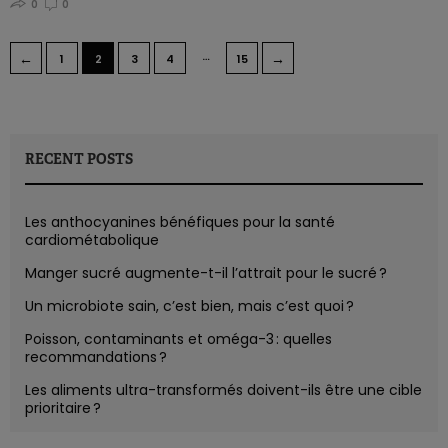
0
0
…
←
→
1
2
3
4
15
RECENT POSTS
Les anthocyanines bénéfiques pour la santé
cardiométabolique
Manger sucré augmente-t-il l’attrait pour le sucré ?
Un microbiote sain, c’est bien, mais c’est quoi ?
Poisson, contaminants et oméga-3 : quelles
recommandations ?
Les aliments ultra-transformés doivent-ils être une cible
prioritaire ?