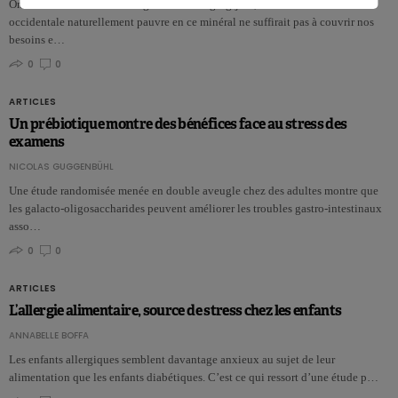
On estime les besoins en magnésium à 6mg/kg/jour, mais la nourriture
occidentale naturellement pauvre en ce minéral ne suffirait pas à couvrir nos
besoins e…
0
0
ARTICLES
Un prébiotique montre des bénéfices face au stress des
examens
NICOLAS GUGGENBÜHL
Une étude randomisée menée en double aveugle chez des adultes montre que
les galacto-oligosaccharides peuvent améliorer les troubles gastro-intestinaux
asso…
0
0
ARTICLES
L’allergie alimentaire, source de stress chez les enfants
ANNABELLE BOFFA
Les enfants allergiques semblent davantage anxieux au sujet de leur
alimentation que les enfants diabétiques. C’est ce qui ressort d’une étude p…