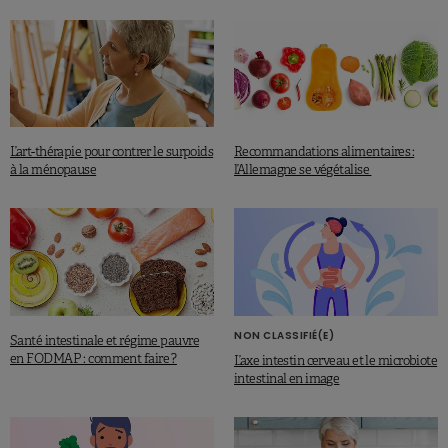
L’art-thérapie pour contrer le surpoids
Recommandations alimentaires :
à la ménopause
l’Allemagne se végétalise
NON CLASSIFIÉ(E)
Santé intestinale et régime pauvre
en FODMAP : comment faire ?
L’axe intestin cerveau et le microbiote
intestinal en image