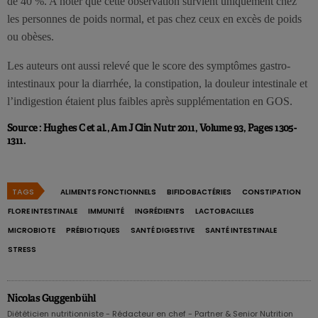
de 40 %. A noter que cette observation survient uniquement chez
les personnes de poids normal, et pas chez ceux en excès de poids
ou obèses.
Les auteurs ont aussi relevé que le score des symptômes gastro-
intestinaux pour la diarrhée, la constipation, la douleur intestinale et
l’indigestion étaient plus faibles après supplémentation en GOS.
Source : Hughes C et al., Am J Clin Nutr 2011, Volume 93, Pages 1305-
1311.
TAGS
ALIMENTS FONCTIONNELS
BIFIDOBACTÉRIES
CONSTIPATION
FLORE INTESTINALE
IMMUNITÉ
INGRÉDIENTS
LACTOBACILLES
MICROBIOTE
PRÉBIOTIQUES
SANTÉ DIGESTIVE
SANTÉ INTESTINALE
STRESS
Nicolas Guggenbühl
Diététicien nutritionniste - Rédacteur en chef - Partner & Senior Nutrition