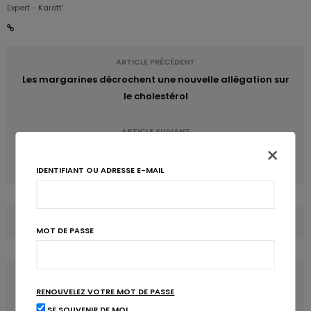
Expert - Karott'
ARTICLE PRÉCÉDENT
Les margarines décrochent une nouvelle allégation sur
le cholestérol
ARTICLE SUIVANT
×
La vitamine E réduit légèrement le développement de la
BPCO
IDENTIFIANT OU ADRESSE E-MAIL
COMMENTS
(0)
MOT DE PASSE
LATEST POSTS
RENOUVELEZ VOTRE MOT DE PASSE
SE SOUVENIR DE MOI