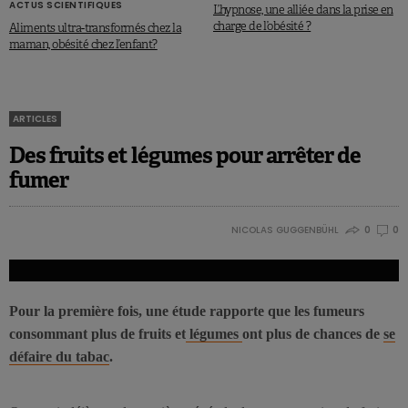
ACTUS SCIENTIFIQUES
L’hypnose, une alliée dans la prise en
charge de l’obésité ?
Aliments ultra-transformés chez la
maman, obésité chez l’enfant?
ARTICLES
Des fruits et légumes pour arrêter de
fumer
NICOLAS GUGGENBÜHL
0
0
Pour la première fois, une étude rapporte que les fumeurs
consommant plus de fruits et
légumes
ont plus de chances de
se
défaire du tabac
.