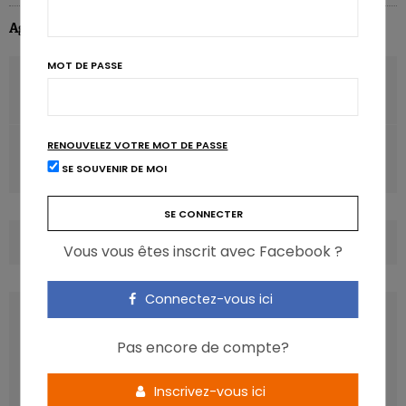
Agnes De Ruyter
MOT DE PASSE
ARTICLE PRÉCÉDENT
Des fruits et légumes pour arrêter de fumer
RENOUVELEZ VOTRE MOT DE PASSE
ARTICLE SUIVANT
Malaxer pour gérer l’envie de chocolat
SE SOUVENIR DE MOI
COMMENTS
(0)
Vous vous êtes inscrit avec Facebook ?
Connectez-vous ici
LATEST POSTS
Pas encore de compte?
Inscrivez-vous ici