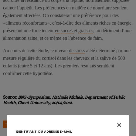
accroître la résistance du corps à la leptine, normalement supposée
calmer l’appétit. Les préférences en matière de nourriture seraient
également affectées. On constaterait une préférence pour des
«aliments réconfortants», c’est-à-dire des aliments riches en énergie,
présentant une forte teneur
en sucres
et
graisses
, au détriment d’une
alimentation saine, et ce même en l’absence de faim.
Au cours de cette étude, le niveau
de stress
a été déterminé par une
mesure régulière du cortisol dans les cheveux et la salive de 500
enfants (entre 5 et 12 ans). Les premiers résultats semblent
confirmer cette hypothèse.
Source:
BNS -Symposium, Nathalie Michels
, Department of Public
Health, Ghent University,
20/04/2012.
×
TAGS
CORTISOL
ENFANTS
OBÉSITÉ
STRESS
IDENTIFIANT OU ADRESSE E-MAIL