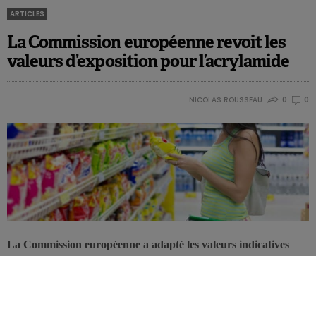
ARTICLES
La Commission européenne revoit les
valeurs d’exposition pour l’acrylamide
NICOLAS ROUSSEAU
0
0
La Commission européenne a adapté les valeurs indicatives
pour l’acrylamide dans les denrées alimentaires qui sont
susceptibles de contenir des teneurs élevées ou qui contribuent
dans une large mesure à l’exposition du fait de leur forte
consommation.