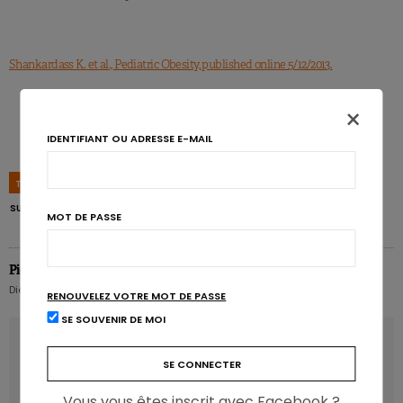
Shankardass K. et al., Pediatric Obesity, published online 5/12/2013.
×
IDENTIFIANT OU ADRESSE E-MAIL
TAGS
ENFANTS
IMC
OBÉSITÉ
PARENTS
POIDS
STRESS
SURPOIDS
MOT DE PASSE
Pierre Pérochon
Diététicien nutritionniste hospitalier
RENOUVELEZ VOTRE MOT DE PASSE
SE SOUVENIR DE MOI
ARTICLE PRÉCÉDENT
La Commission européenne revoit les valeurs
d’exposition pour l’acrylamide
Vous vous êtes inscrit avec Facebook ?