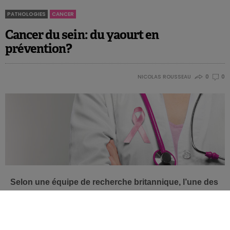
PATHOLOGIES
CANCER
Cancer du sein: du yaourt en
prévention?
NICOLAS ROUSSEAU
0
0
Selon une équipe de recherche britannique, l’une des
causes du cancer du sein pourrait être une
inflammation déclenchée dans les canaux
mammaires par des bactéries «nocives». Or,