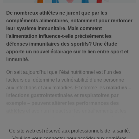
De nombreux athlètes ne jurent que par les
compléments alimentaires, notamment pour renforcer
leur système immunitaire. Mais comment
l’alimentation influence-t-elle précisément les
défenses immunitaires des sportifs? Une étude
apporte un nouvel éclairage sur le lien entre sport et
immunité.
On sait aujourd’hui que l’état nutritionnel est l’un des
facteurs qui détermine la vulnérabilité d’une personne
aux infections et aux maladies. Et comme les
maladies –
infections gastrointestinales et respiratoires par
exemple – peuvent altérer les
performances des
athlètes
et avoir un impact sur les entraînements et les
compétitions, de nombreuses études sont réalisées afin
de mettre en avant le lien entre le sport, l’immunité et le
Ce site web est réservé aux professionnels de la santé.
régime alimentaire. Pourtant, les athlètes ne tirent pas
Veuillez-vous connecter pour accéder aux dernières