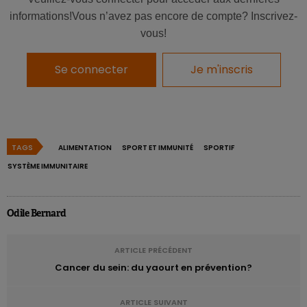
systématiquement profit des compléments alimentaires
informations!Vous n’avez pas encore de compte? Inscrivez-
censés renforcer leur résistance immunitaire (ou leurs
vous!
défenses contre les infections). C’est ce que révèle cette
nouvelle étude.
Se connecter
Je m'inscris
Découvrez cet outil:
conseils alimentaires adaptés
aux sportifs
TAGS
ALIMENTATION
SPORT ET IMMUNITÉ
SPORTIF
Résistance immunitaire ou tolérance
SYSTÈME IMMUNITAIRE
immunitaire?
Dans une récente étude,
Ecological Immunology
a fait la
Odile Bernard
distinction entre deux concepts clés:
l’
immunorésistance
et l’
immunotolérance
. Les
ARTICLE PRÉCÉDENT
données sont insuffisantes pour affirmer que la résistance
Cancer du sein: du yaourt en prévention?
immunitaire – ou immunorésistance – des athlètes est
altérée par la pratique sportive et un haut niveau d’effort.
ARTICLE SUIVANT