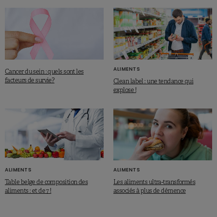
alimentaires
Walsh N.P., Sports Med. 2019; 49(Suppl 2): 153–168. Published online 2019
Nov 6.
ALIMENTS
Cancer du sein : quels sont les
facteurs de survie?
Clean label : une tendance qui
explose !
ALIMENTS
ALIMENTS
Table belge de composition des
Les aliments ultra-transformés
aliments : et de 7 !
associés à plus de démence