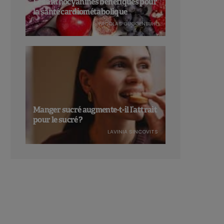
Les anthocyanines bénéfiques pour
la santé cardiométabolique
NICOLAS GUGGENBÜHL
Manger sucré augmente-t-il l’attrait
pour le sucré ?
LAVINIA SINCOVITS