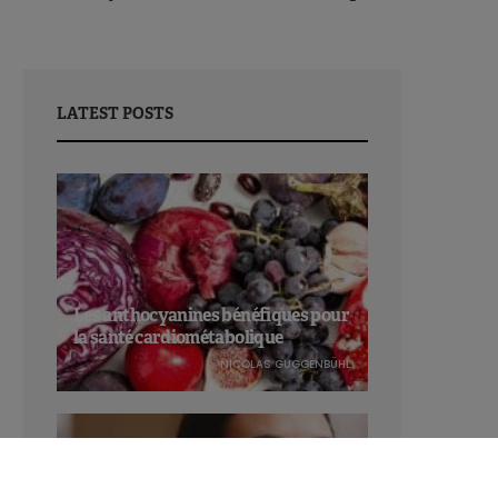
LATEST POSTS
Les anthocyanines bénéfiques pour
la santé cardiométabolique
NICOLAS GUGGENBÜHL