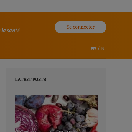
Se connecter
 la santé
FR
/
NL
LATEST POSTS