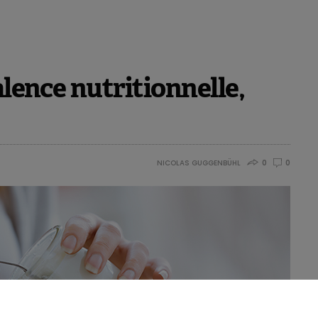
36: 109530.
alence nutritionnelle,
NICOLAS GUGGENBÜHL
0
0