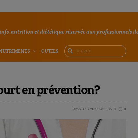
'info nutrition et diététique réservée aux professionnels de
NUTRIMENTS
OUTILS
ourt en prévention?
NICOLAS ROUSSEAU
0
0