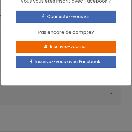
Vous vous êtes inscrit avec Facebook ?
térile.
Il contient son propre microbiote, via la
 flore dominante est constituée de bactéries fermentant
Connectez-vous ici
igital Expert & Nutrition Strategist
Leur nombre augmente notamment au cours de
la
 d’autres périodes de la vie de la femme pour des
Pas encore de compte?
Inscrivez-vous ici
’est que la grossesse, la durée de l’allaitement et
ARTICLE SUIVANT
ivement le risque de cancer du sein
. Un constat qui
Sport et immunité: l’influence de
teur d’un microbiote fermentant le lactose au sein des
Inscrivez-vous avec Facebook
l’alimentation
te incertitude demeure
? À ce jour, la mise en évidence
maire dans des tissus malins et bénins n’a pas été
’autres situations, comme
la parodontite
qui transfère
res sites épithéliaux (bouche, œsophage, côlon, sein,
 de
cancer
.
entif potentiel, simple et peu coûteux
el contient des bactéries bénéfiques et que l’allaitement
ans la réduction du risque de cancer
, comment renforcer