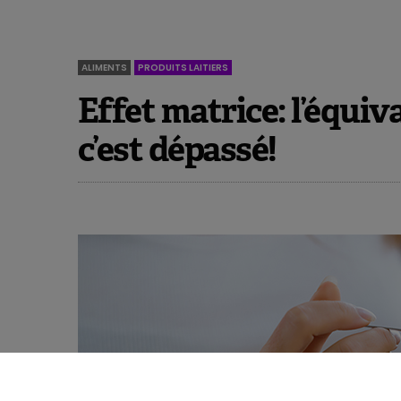
Marwaha A. et al., Medical Hypotheses, 2020; 1
ALIMENTS
PRODUITS LAITIERS
Effet matrice: l’équiv
c’est dépassé!