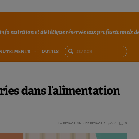
'info nutrition et diététique réservée aux professionnels de
NUTRIMENTS
OUTILS
ries dans l’alimentation
LA RÉDACTION - DE REDACTIE
0
0