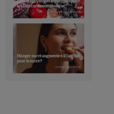
Les anthocyanines bénéfiques pour
la santé cardiométabolique
NICOLAS GUGGENBÜHL
Manger sucré augmente-t-il l’attrait
pour le sucré ?
LAVINIA SINCOVITS