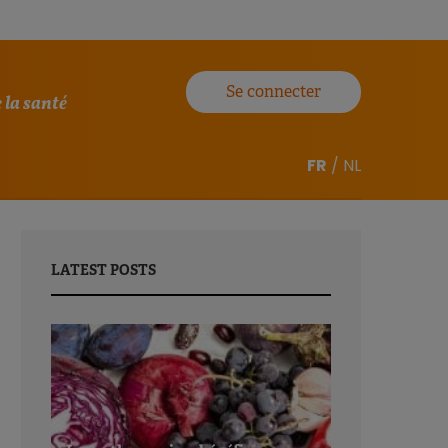
Se connecter
 la santé
FR
/
NL
LATEST POSTS