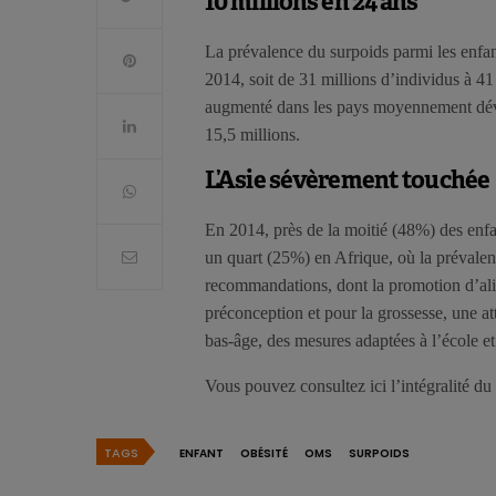
10 millions en 24 ans
La prévalence du surpoids parmi les enfan
2014, soit de 31 millions d’individus à 41
augmenté dans les pays moyennement dével
15,5 millions.
L’Asie sévèrement touchée
En 2014, près de la moitié (48%) des enfa
un quart (25%) en Afrique, où la prévalen
recommandations, dont la promotion d’alim
préconception et pour la grossesse, une att
bas-âge, des mesures adaptées à l’école et
Vous pouvez consultez ici l’intégralité du
TAGS
ENFANT
OBÉSITÉ
OMS
SURPOIDS