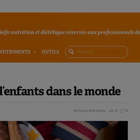
'info nutrition et diététique réservée aux professionnels de
NUTRIMENTS
OUTILS
 d’enfants dans le monde
NICOLAS ROUSSEAU
0
0