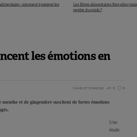
alimentaire : comment épargner les
Les fibres alimentaires font-elles vra
perdre du poids ?
uencent les émotions en
CHARLOTTE BAECKE
0
0
de menthe et de gingembre suscitent de fortes émotions
âgés.
Une
étude