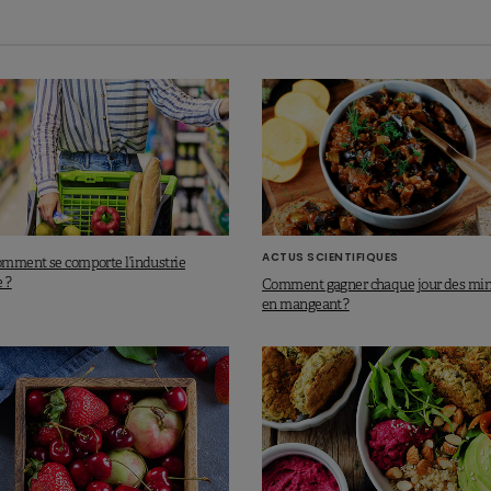
s éthiques
autour du développement de la viande
in vitro
,
ct de la mise à mort des animaux pour se nourrir. Quel
riculture, des paysages et des campagnes avec moins
 des animaux entraînerait également une diminution de la
 a moins d’animaux de ferme, quel serait l’avenir des
ys pauvres et les pays développés ? Comment et par qui
ure ? Voulons-nous que ce soient des entreprises de la
la qualité de nos aliments à la place des agriculteurs
humanisation de l’alimentation
?
ACTUS SCIENTIFIQUES
comment se comporte l’industrie
 ?
Comment gagner chaque jour des min
en mangeant ?
lle réellement de la viande ? Et peut-elle s’appeler
u même produit ? En effet, ce sont des
fibres musculaires
ires
dans lesquelles s
ont ajoutés les nutriments qui
phase de
maturation
– de 10 à 30 jours pour la viande
a viande cellulaire. Pour l’Autorité Européenne de Sécurité
ne s’agit pas de viande
, mais d’un nouvel aliment. Avant
l’Union européenne, elle devra donc passer par la