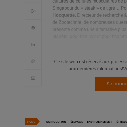
cultures de cellules musculaires de 
Singapour du « steak » de tigre… Pou
Hocquette
, Directeur de recherche 
de Zootechnie, de nombreuses questi
présenté comme une alternative plus «
planète, pour l’animal et pour l’homm
A lire aussi
:
Insectes : qu’en est-il d
Ce site web est réservé aux profess
aux dernières informations!V
La viande de culture est én
Se conne
Il est indéniable que cultiver des lig
Néanmoins, l’ensemble du processus 
l’élevage de la volaille et de porc, 
François Hoquette. Le spécialiste re
TAGS
AGRICULTURE
ÉLEVAGE
ENVIRONNEMENT
ÉTHIQU
souvent sous-estimé par le manque 