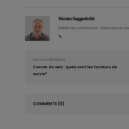
phases de prolifération et de diffé
comme des
facteurs de croissance
Nicolas Guggenbühl
Qu’en est-il de l’effet sur la santé ?
Diététicien nutritionniste - Rédacteur en chef
largement insuffisantes. Ce qui est cla
dans sa technologique, ses caractéris
cultures de tissus musculaires ont g
myoglobine, ce qui en fait une
moins
c’est le fait que le taux élevé de prol
ARTICLE PRÉCÉDENT
d’accumuler des
altérations généti
Cancer du sein : quels sont les facteurs de
survie?
potentiel carcinogène
de la viande 
non transformée, la viande de cultur
A lire aussi :
Les régimes hyperproté
COMMENTS
(0)
Un choix de société… mais q