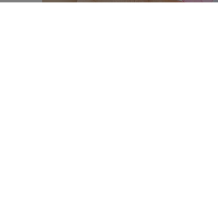
Le cancer du sein est le type de ca
0
l’alimentation ou l’activité physiqu
SHARES
diagnostic posé ? Le
World Cance
de la recherche existante.
En bref
Le cancer du sein est le type de 
recommandations nutritionnelle
du sein.
Une prise de poids (IMC) après 
mortalité.