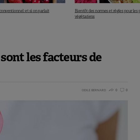
 si sa consommation est sûre…
conventionnel: et si on parlait
Bientôt des normes et règles pour les 
végétariens
quilibrée et environnement
 par l’Apaq-W et le Vlam, 10 novembre 2022.
 sont les facteurs de
ODILE BERNARD
0
0