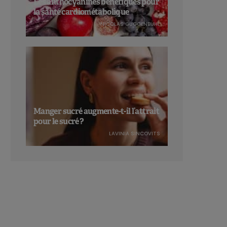
Les anthocyanines bénéfiques pour
la santé cardiométabolique
NICOLAS GUGGENBÜHL
Manger sucré augmente-t-il l’attrait
pour le sucré ?
LAVINIA SINCOVITS