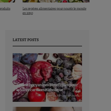
produits
Les repères alimentaires pour nourrir le monde
en 2050
LATEST POSTS
Les anthocyanines bénéfiques pour
la santé cardiométabolique
NICOLAS GUGGENBÜHL