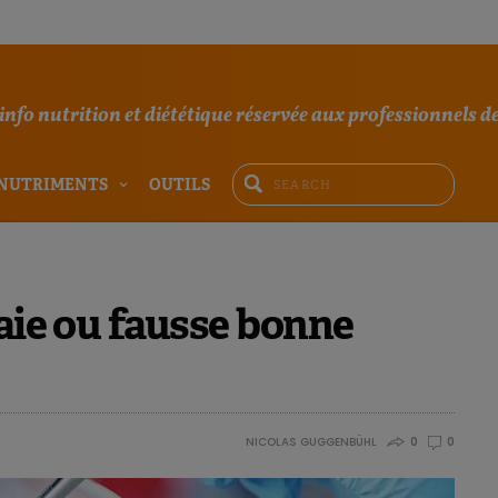
'info nutrition et diététique réservée aux professionnels de
NUTRIMENTS
OUTILS
raie ou fausse bonne
NICOLAS GUGGENBÜHL
0
0