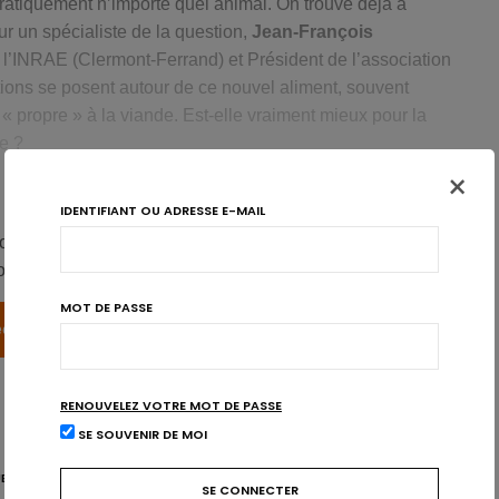
pratiquement n’importe quel animal. On trouve déjà à
r un spécialiste de la question,
Jean-François
à l’INRAE (Clermont-Ferrand) et Président de l’association
ons se posent autour de ce nouvel aliment, souvent
 propre » à la viande. Est-elle vraiment mieux pour la
e ?
×
IDENTIFIANT OU ADRESSE E-MAIL
e la qualité des protéines ?
ionnels de la santé. Veuillez-vous connecter pour accéder
ous n’avez pas encore de compte? Inscrivez-vous!
MOT DE PASSE
ergivore
cter
Je m'inscris
nées cellulaires accapare moins de terres que l’élevage.
est gourmand en énergie : il consomme au final plus que
RENOUVELEZ VOTRE MOT DE PASSE
et même de bœuf selon certaines études, explique Jean-
SE SOUVENIR DE MOI
lève que l’impact environnemental de la viande
in vitro
est
E
VIANDE DE CULTURE
VIANDE IN VITRO
de prise en compte de toutes les données, notamment
les