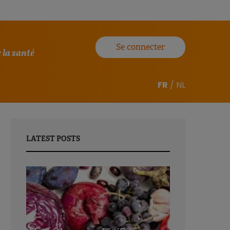
Se connecter
 la santé
FR
/
NL
LATEST POSTS