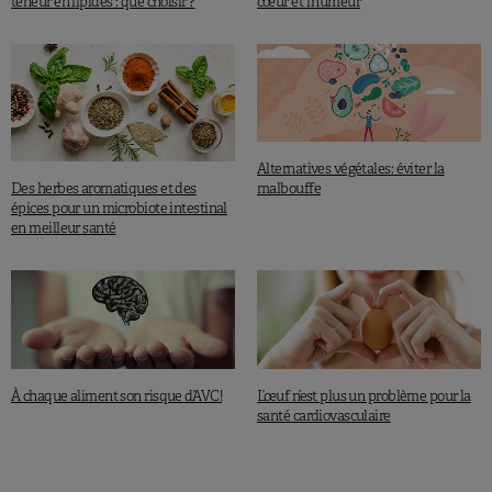
teneur en lipides : que choisir ?
cœur et l’humeur
Alternatives végétales: éviter la
Des herbes aromatiques et des
malbouffe
épices pour un microbiote intestinal
en meilleur santé
À chaque aliment son risque d’AVC!
L’œuf n’est plus un problème pour la
santé cardiovasculaire