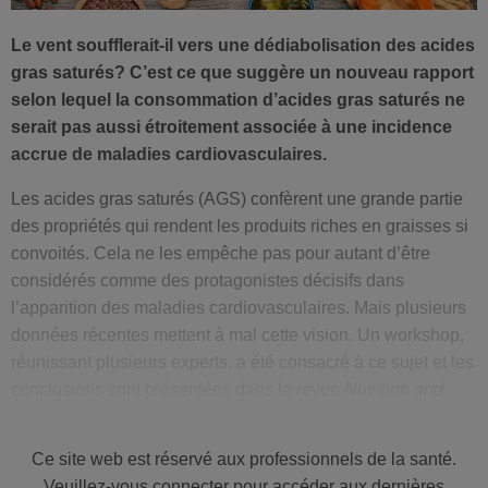
Le vent soufflerait-il vers une dédiabolisation des acides
gras saturés? C’est ce que suggère un nouveau rapport
selon lequel la consommation d’acides gras saturés ne
serait pas aussi étroitement associée à une incidence
accrue de maladies cardiovasculaires.
Les acides gras saturés (AGS) confèrent une grande partie
des propriétés qui rendent les produits riches en graisses si
convoités. Cela ne les empêche pas pour autant d’être
considérés comme des protagonistes décisifs dans
l’apparition des maladies cardiovasculaires. Mais plusieurs
données récentes mettent à mal cette vision. Un workshop,
réunissant plusieurs experts, a été consacré à ce sujet et les
conclusions sont présentées dans la revue
Nutrition and
Metabolism
.
Derrière les saturés, l’effet des
Ce site web est réservé aux professionnels de la santé.
polyinsaturés
Veuillez-vous connecter pour accéder aux dernières