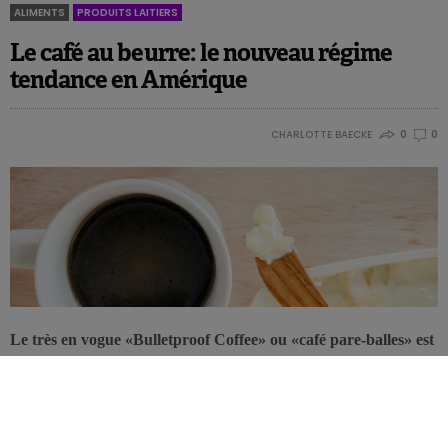
ALIMENTS
PRODUITS LAITIERS
Le café au beurre: le nouveau régime
tendance en Amérique
CHARLOTTE BAECKE
0
0
Le très en vogue «Bulletproof Coffee» ou «café pare-balles» est
une combinaison de café et de beurre à substituer au petit-
déjeuner pour maigrir.
Le «Bulletproof Coffee» a été inventé par l’entrepreneur américain