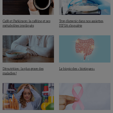
Café et Parkinson : la caféine et ses
Trop d’arsenic dans nos assiettes,
métabolites impliqués
l’EFSA s’inquiète
Dénutrition : la plus grave des
Le biopic des « biotiques »
maladies !