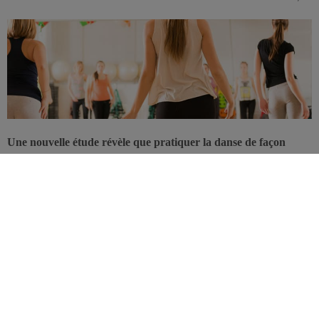
Une nouvelle étude révèle que pratiquer la danse de façon
modérée réduit, mieux que la marche, le risque de décès suite à
une maladie cardiovasculaire.
Une équipe de chercheurs s’est intéressée à l’effet de la danse sur la
mortalité cardiovasculaire et leur constat est formel: pratiquer la
danse à une intensité modérée permet de réduire, dans une meilleure
mesure que la marche, le risque de décès suite à une maladie
cardiovasculaire.
L’analyse porte sur 11 études de population englobant 48.000