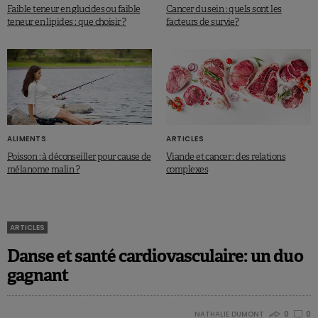
Faible teneur en glucides ou faible
Cancer du sein : quels sont les
teneur en lipides : que choisir ?
facteurs de survie?
ALIMENTS
ARTICLES
Poisson : à déconseiller pour cause de
Viande et cancer : des relations
mélanome malin ?
complexes
ARTICLES
Danse et santé cardiovasculaire: un duo
gagnant
NATHALIE DUMONT
0
0