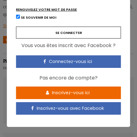
ces données révèlent une diminution du risque de cancer colorectal,
RENOUVELEZ VOTRE MOT DE PASSE
quelles que soient la saveur ou la forme du café consommé.
SE SOUVENIR DE MOI
Stephanie L. Schmit, Cancer Epidemiol Biomarkers Prev, April 2016, 25; 634.
TAGS
CAFÉ
CAFÉINE
CANCER
COLORECTAL
RÉ
Vous vous êtes inscrit avec Facebook ?
Pierre Pérochon
Connectez-vous ici
Diététicien nutritionniste hospitalier
Pas encore de compte?
ARTICLE PRÉCÉDENT
Danse et santé cardiovasculaire: un duo gagnant
Inscrivez-vous ici
ARTICLE SUIVANT
Inscrivez-vous avec Facebook
Les bébés «sucrés» grossissent plus que les bébés «salés»