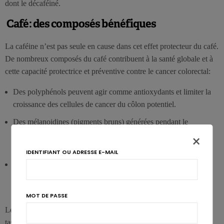
dont le décaféiné.
Café: des composés bénéfiques
La caféine n’est pas seule en cause dans cet effet protecteur du café.
De nombreux composés du café contribuent à la santé globale et à
cette capacité protectrice et préventive contre le cancer colorectal:
Des polyphénols peuvent agir comme antioxydants et limiter la
croissance des cellules de cancer du côlon potentiel.
Des mélanoidines (pigments bruns) générées pendant le
processus de torréfaction peuvent encourager la mobilité du
×
côlon.
IDENTIFIANT OU ADRESSE E-MAIL
Des diterpènes (substances organiques) peuvent prévenir le
cancer en renforçant la défense de l’organisme contre les
dommages oxydatifs.
MOT DE PASSE
Les niveaux de ces différents composés bénéfiques varient, par
tasse de café, en fonction de la méthode de fabrication, cependant