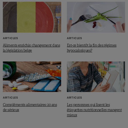
ARTICLES
ARTICLES
Aliments enrichis: changement dans
Est-ce bientôt la fin des régimes
la législation belge
hypocaloriques?
ARTICLES
ARTICLES
Compléments alimentaires: 20 ans
Les personnes qui lisent les
de sérieux
étiquettes nutritionnelles mangent
mieux