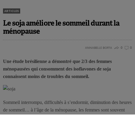
ARTICLES
Le soja améliore le sommeil durant la
ménopause
ANNABELLE BOFFA
0
0
Une étude brésilienne a démontré que 2/3 des femmes
ménopausées qui consomment des isoflavones de soja
connaissent moins de troubles du sommeil.
Sommeil interrompu, difficultés à s’endormir, diminution des heures
de sommeil… à l’âge de la ménopause, les femmes sont souvent
victimes d’insomnies. Pour remédier à ces problèmes qui
surviennent chez 28% à 63% des femmes concernées, des
chercheurs brésiliens préconisent de consommer quotidiennement