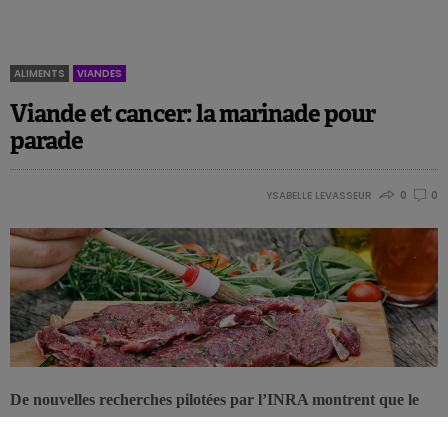
ALIMENTS
VIANDES
Viande et cancer: la marinade pour
parade
YSABELLE LEVASSEUR
0
0
De nouvelles recherches pilotées par l’INRA montrent que le
fait de faire mariner la viande rouge avec des antioxydants