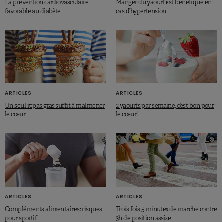
La prévention cardiovasculaire
Manger du yaourt est bénéfique en
favorable au diabète
cas d’hypertension
ARTICLES
ARTICLES
Un seul repas gras suffit à malmener
2 yaourts par semaine, c’est bon pour
le cœur
le cœur!
ARTICLES
ARTICLES
Compléments alimentaires: risques
Trois fois 5 minutes de marche contre
pour sportif
3h de position assise