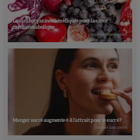
Les anthocyanines bénéfiques pour la santé
cardiométabolique
NICOLAS GUGGENBÜHL
Manger sucré augmente-t-il l’attrait pour le sucré ?
LAVINIA SINCOVITS