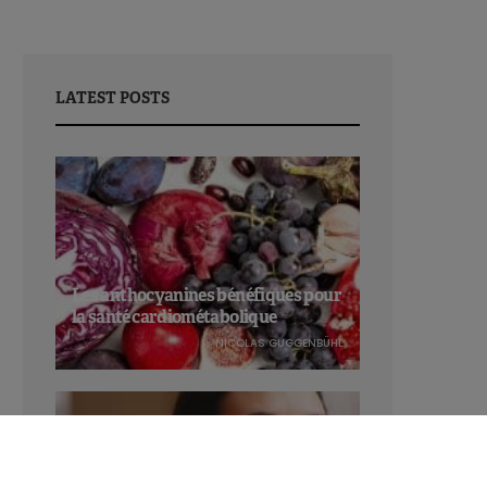
LATEST POSTS
Les anthocyanines bénéfiques pour
la santé cardiométabolique
NICOLAS GUGGENBÜHL