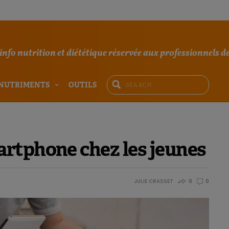
'info nutrition et diététique réservée aux professionnels de
NUTRIMENTS
OUTILS
rtphone chez les jeunes
JULIE CRASSET
0
0