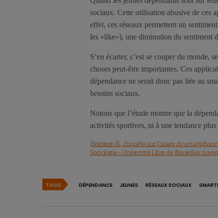
Quand les jeunes dépendants sont sur leur
sociaux. Cette utilisation abusive de ces
effet, ces réseaux permettent un sentimen
les «like»), une diminution du sentiment
S’en écarter, c’est se couper du monde, s
choses peut-être importantes. Ces applicat
dépendance ne serait donc pas liée au smar
besoins sociaux.
Notons que l’étude montre que la dépenda
activités sportives, ni à une tendance plus
Patesson R.,
Enquête sur l’usage du smartphone a
Sociologie – Université Libre de Bruxelles, novemb
TAGS
DÉPENDANCE
JEUNES
RÉSEAUX SOCIAUX
SMART