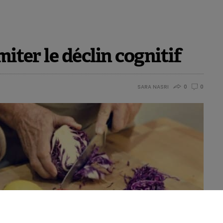
miter le déclin cognitif
SARA NASRI
0
0