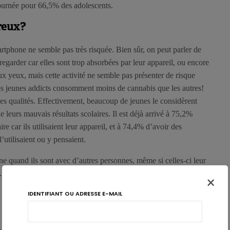
 journée pour 66,5% des adolescents.
r
eux?
artphone ne semble pas très risquée. Bien sûr, on peut parler de
regarder car elles sont trop absorbées par leur appareil, ou encore
ux yeux, mais cette activité ne semble pas présenter de risque
es jeunes addicts consomment moins de cannabis que les autres!
des qualités. Effectivement, beaucoup de jeunes le considèrent
leurs mauvais résultats scolaires. Il est déjà arrivé à 75,2%
ire car ils utilisaient leur appareil, et à 74,4% d’avoir des
 l’utilisaient ou y pensaient.
hone quand ils sont avec d’autres personnes, même si celles-ci leur
. Ils se font aussi reprocher par leurs parents de l’utiliser à table,
×
IDENTIFIANT OU ADRESSE E-MAIL