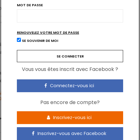
 smartphone, c’est principalement pour aller sur les réseaux
MOT DE PASSE
 applications s’explique par un manque de confiance en soi. En
t d’appartenance à un groupe, une certaine reconnaissance (via
 d’isolement…
RENOUVELEZ VOTRE MOT DE PASSE
e priver d’informations sur ses amis, risquer de manquer des
SE SOUVENIR DE MOI
ions répondent à un besoin de reliance, de contact. La
tphone, mais bien au fait qu’il permette la satisfaction de
Vous vous êtes inscrit avec Facebook ?
nce au smartphone n’est pas associée à une diminution des
 élevée au surpoids ou à l’obésité.
Connectez-vous ici
uprès de 1.589 jeunes en fédération Wallonie-Bruxelles
, Institut de
re 2016, pp. 1 à 60.
Pas encore de compte?
Inscrivez-vous ici
PHONE
Inscrivez-vous avec Facebook