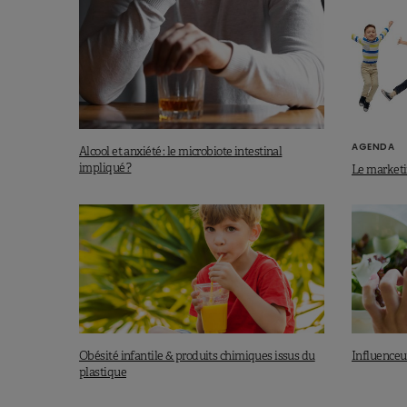
AGENDA
Alcool et anxiété : le microbiote intestinal
impliqué ?
Le marketin
Obésité infantile & produits chimiques issus du
Influenceur
plastique