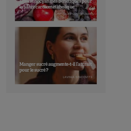
Les anthocyanines bénéfiques pour
la santé cardiométabolique
NICOLAS GUGGENBÜHL
Manger sucré augmente-t-il l’attrait
pour le sucré ?
LAVINIA SINCOVITS