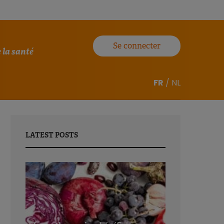
Se connecter
 la santé
FR
/
NL
LATEST POSTS