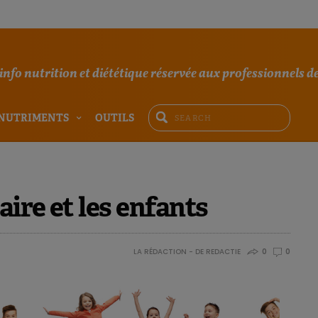
'info nutrition et diététique réservée aux professionnels de
NUTRIMENTS
OUTILS
ire et les enfants
LA RÉDACTION - DE REDACTIE
0
0