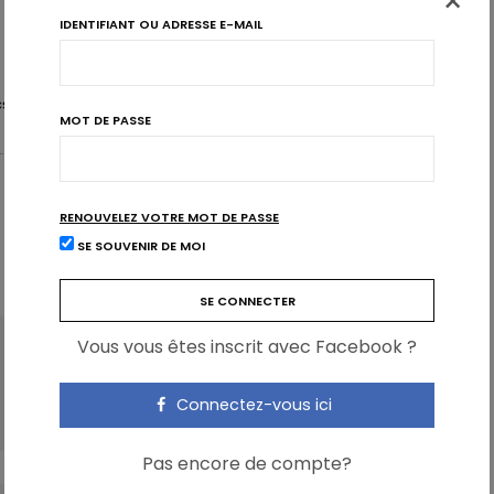
×
IDENTIFIANT OU ADRESSE E-MAIL
é (CSS) organise ce 5 décembre
une journée d’étude et
viennent y partager leurs connaissances à propos du
s. Car les enfants sont trop souvent exposés à du
CSS
JEUNES
PUB
PUBLICITÉ
MOT DE PASSE
e ratez pas cet événement «
Vers une enfance exempte
n
».
RENOUVELEZ VOTRE MOT DE PASSE
JE M'INSCRIS
SE SOUVENIR DE MOI
Vous vous êtes inscrit avec Facebook ?
ARTICLE SUIVANT
Cancer du sein : quels sont les facteurs de
Connectez-vous ici
survie?
Pas encore de compte?