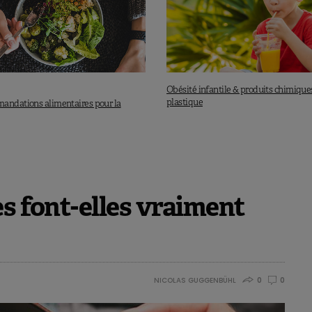
Obésité infantile & produits chimique
plastique
andations alimentaires pour la
es font-elles vraiment
NICOLAS GUGGENBÜHL
0
0