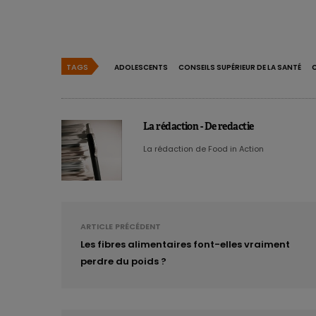
Le Conseils Supérieur de la Sant
débat interactif
. Divers orateurs 
marketing alimentaire et les enfant
TAGS
ADOLESCENTS
CONSEILS SUPÉRIEUR DE LA SANTÉ
marketing alimentaire malsain ! N
de marketing alimentaire malsai
La rédaction - De redactie
La rédaction de Food in Action
ARTICLE PRÉCÉDENT
Les fibres alimentaires font-elles vraiment
perdre du poids ?