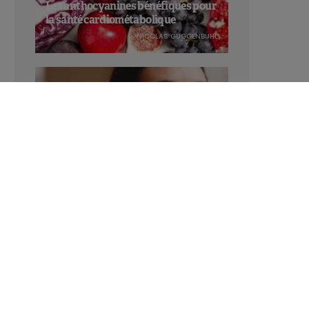
Les anthocyanines bénéfiques pour
la santé cardiométabolique
NICOLAS GUGGENBÜHL
Manger sucré augmente-t-il l’attrait
pour le sucré ?
LAVINIA SINCOVITS