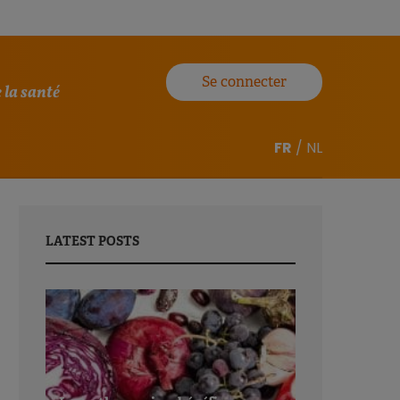
Se connecter
 la santé
FR
/
NL
LATEST POSTS