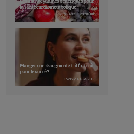
Les anthocyanines bénéfiques pour
la santé cardiométabolique
NICOLAS GUGGENBÜHL
Manger sucré augmente-t-il l’attrait
pour le sucré ?
LAVINIA SINCOVITS