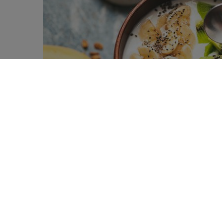
Plusieurs études ont rapporté une 
0
alimentaire et excès de poids/obési
SHARES
boissons en fibres extraites et iso
perdre du poids ?
Longtemps vues uniquement sous l’angl
montré de nombreux effets potentielle