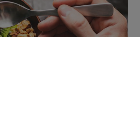
relation inverse entre consommation de fibres
té. Mais est-ce que l’enrichissement des aliments et
lées est-il pour autant efficace pour manger moins et
e du transit intestinal, les fibres alimentaires ont
ment intéressants pour la santé. Parmi eux, il en est un