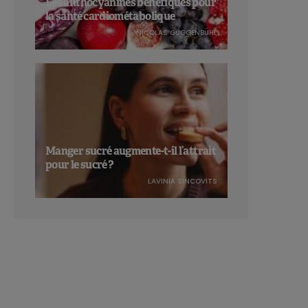
Les anthocyanines bénéfiques pour
la santé cardiométabolique
NICOLAS GUGGENBÜHL
Manger sucré augmente-t-il l’attrait
pour le sucré ?
LAVINIA SINCOVITS