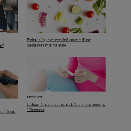
Fruits et légumes crus: indicateurs d’une
meilleure santé mentale
le?
ARTICLES
La Journée mondiale du diabète met les femmes
à l’honneur
 dépôts de