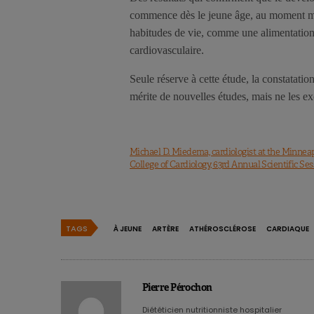
commence dès le jeune âge, au moment mê
habitudes de vie, comme une alimentation 
cardiovasculaire.
Seule réserve à cette étude, la constatati
mérite de nouvelles études, mais ne les ex
Michael D. Miedema, cardiologist at the Minneapol
College of Cardiology, 63rd Annual Scientific Sess
TAGS
À JEUNE
ARTÈRE
ATHÉROSCLÉROSE
CARDIAQUE
Pierre Pérochon
Diététicien nutritionniste hospitalier