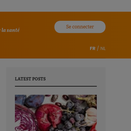
Se connecter
 la santé
FR
/
NL
LATEST POSTS