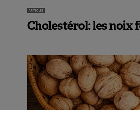
ARTICLES
Cholestérol: les noix