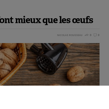
 font mieux que les œufs
NICOLAS ROUSSEAU
0
0