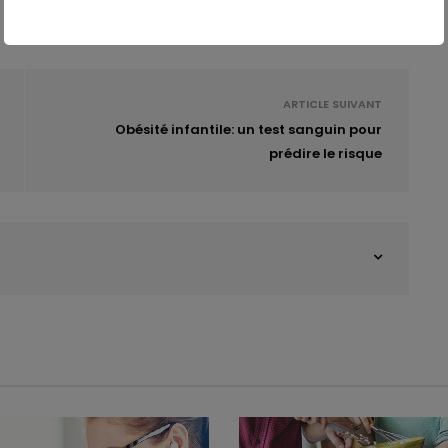
ARTICLE SUIVANT
Obésité infantile: un test sanguin pour
prédire le risque