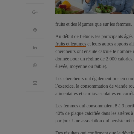
fruits et des légumes que sur les femmes.
Au début de l’étude, les participants âgés
fruits et légumes
et leurs autres apports al
chercheurs ont ensuite calculé le nombre m
donnée pour un régime de 2.000 calories, 
élevée, moyenne ou faible).
Les chercheurs ont également pris en com
l’exercice, la consommation de viande rou
alimentaires
et cardiovasculaires en corrél
Les femmes qui consommaient 8 à 9 portion
40% de plaque calcifiée dans les artères 
par jour. Une association qui persiste mêm
Des résultats qui confirment que le dévelo