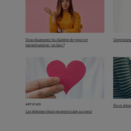
Sous-diagnostic du diabète de type 2 et
L’optimisme
menstruations : un lien ?
ARTICLES
Fer et dépr
Les régimes-chocs peuvent nuire au cœur