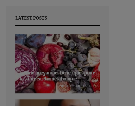
LATEST POSTS
Les anthocyanines bénéfiques pour
la santé cardiométabolique
NICOLAS GUGGENBÜHL