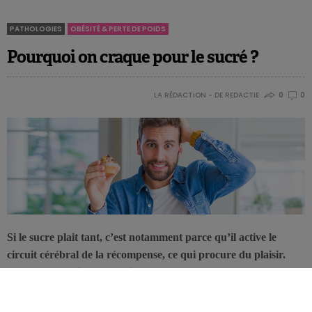
PATHOLOGIES
OBÉSITÉ & PERTE DE POIDS
Pourquoi on craque pour le sucré ?
LA RÉDACTION - DE REDACTIE
0
0
Si le sucre plait tant, c’est notamment parce qu’il active le
circuit cérébral de la récompense, ce qui procure du plaisir.
Que peut-on faire pour éviter de surconsommer du sucre en
cherchant à solliciter toujours plus ce circuit ? L’attrait pour la
saveur sucrée est-il réellement une addiction ?