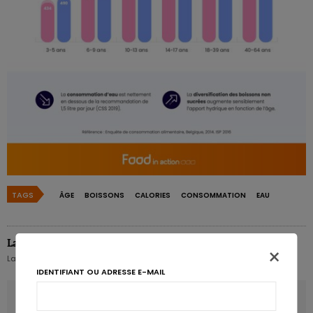
TAGS
ÂGE
BOISSONS
CALORIES
CONSOMMATION
EAU
La rédaction - De redactie
×
La rédaction de Food in Action
IDENTIFIANT OU ADRESSE E-MAIL
ARTICLE PRÉCÉDENT