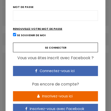
Pourquoi on craque pour le sucré ?
MOT DE PASSE
ARTICLE SUIVANT
D’où viennent les calories dans l’alimentation ?
RENOUVELEZ VOTRE MOT DE PASSE
SE SOUVENIR DE MOI
COMMENTS
(0)
Vous vous êtes inscrit avec Facebook ?
LATEST POSTS
Connectez-vous ici
Pas encore de compte?
Inscrivez-vous ici
Inscrivez-vous avec Facebook