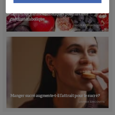
Les anthocyanines bénéfiques pour la santé
cardiométabolique
NICOLAS GUGGENBÜHL
Manger sucré augmente-t-il l’attrait pour le sucré ?
LAVINIA SINCOVITS