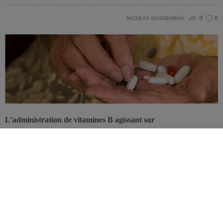
NICOLAS GUGGENBÜHL
0
0
L’administration de vitamines B agissant sur
l’homocystéinémie s’avère efficace pour freiner l’atrophie
cérébrale chez des personnes présentant des troubles cognitifs
légers, et pourrait ralentir le développement de la maladie
d’Alzheimer.
Des taux plasmatiques élevés d’homocystéine (Hc) ont été associés
à un risque accru d’atrophie cérébrale, de troubles cognitifs et de