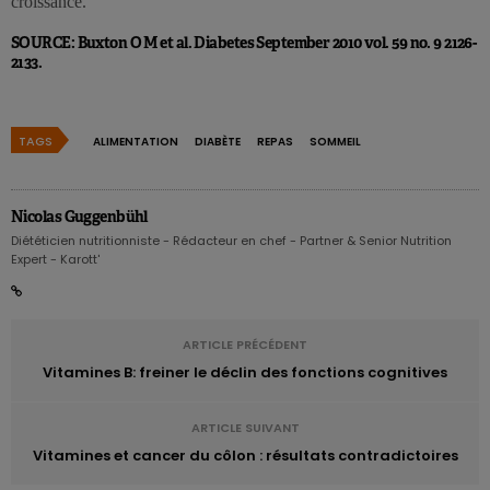
croissance.
SOURCE: Buxton O M et al. Diabetes September 2010 vol. 59 no. 9 2126-
2133.
TAGS
ALIMENTATION
DIABÈTE
REPAS
SOMMEIL
Nicolas Guggenbühl
Diététicien nutritionniste - Rédacteur en chef - Partner & Senior Nutrition
Expert - Karott'
ARTICLE PRÉCÉDENT
Vitamines B: freiner le déclin des fonctions cognitives
ARTICLE SUIVANT
Vitamines et cancer du côlon : résultats contradictoires