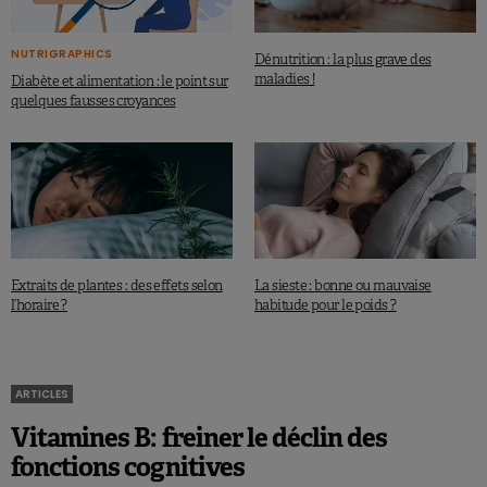
NUTRIGRAPHICS
Dénutrition : la plus grave des
maladies !
Diabète et alimentation : le point sur
quelques fausses croyances
Extraits de plantes : des effets selon
La sieste : bonne ou mauvaise
l’horaire ?
habitude pour le poids ?
ARTICLES
Vitamines B: freiner le déclin des
fonctions cognitives