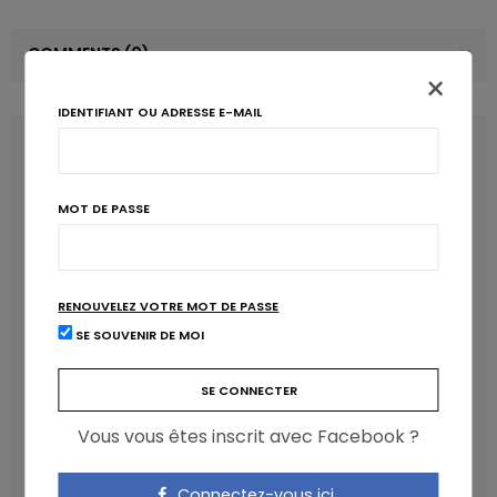
COMMENTS
(0)
×
IDENTIFIANT OU ADRESSE E-MAIL
LATEST POSTS
MOT DE PASSE
RENOUVELEZ VOTRE MOT DE PASSE
SE SOUVENIR DE MOI
Vous vous êtes inscrit avec Facebook ?
Les anthocyanines bénéfiques pour la santé
cardiométabolique
NICOLAS GUGGENBÜHL
Connectez-vous ici