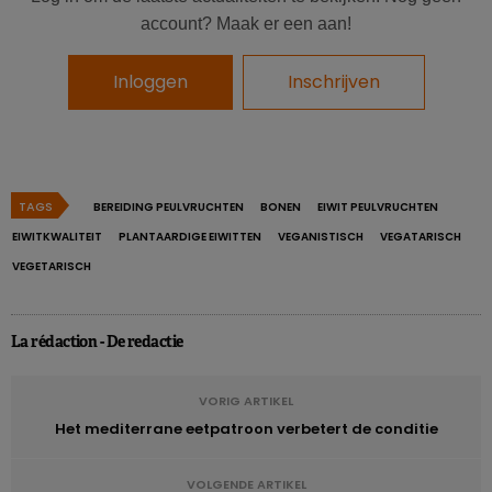
kernboodschappen voor de consultatie:
van
account? Maak er een aan!
gezondheidsvoordelen, tot bereiding en het voorkomen
van darmongemakken en de eiwitkwaliteit.
Inloggen
Inschrijven
TAGS
BEREIDING PEULVRUCHTEN
BONEN
EIWIT PEULVRUCHTEN
EIWITKWALITEIT
PLANTAARDIGE EIWITTEN
VEGANISTISCH
VEGATARISCH
VEGETARISCH
La rédaction - De redactie
VORIG ARTIKEL
Het mediterrane eetpatroon verbetert de conditie
VOLGENDE ARTIKEL