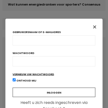
Wat kunnen energiedranken voor sporters? Consensus
COMMENTS
(0)
×
GEBRUIKERSNAAM OF E-MAILADRES
LATEST POSTS
WACHTWOORD
VERNIEUW UW WACHTWOORD
ONTHOUD MIJ
Heeft u zich reeds ingeschreven via
Anthocyanen: gunstig voor de cardiometabole