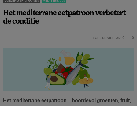
VOEDINGSPATRONEN
MEDITERRAAN
Het mediterrane eetpatroon verbetert
de conditie
SOFIE DE NIET
0
0
Het mediterrane eetpatroon – boordevol groenten, fruit,
peulvruchten, noten, volle granen, vis en olijfolie – telt
verscheidene, uitstekende bestudeerde
gezondheidsvoordelen. Nu blijkt er ook een link met de
cardiorespiratoire conditie.