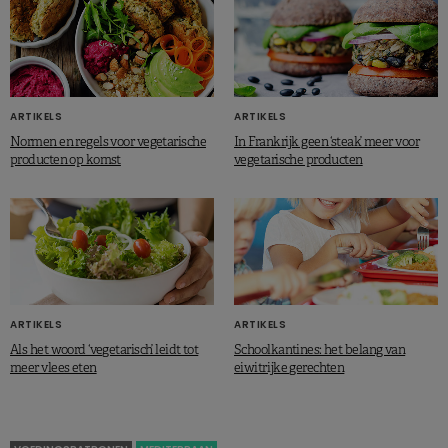
ARTIKELS
ARTIKELS
Normen en regels voor vegetarische
In Frankrijk geen ‘steak’ meer voor
producten op komst
vegetarische producten
Download de infografiek
Referenties
WIV, Belgische voedselconsumptiepeiling, 2014-2015
ARTIKELS
ARTIKELS
Als het woord ‘vegetarisch’ leidt tot
Schoolkantines: het belang van
VLAM, Vlaamse consumentenonderzoek peulvruchten, 2022
meer vlees eten
eiwitrijke gerechten