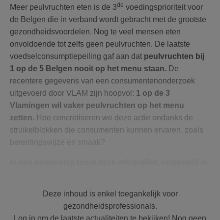
de
Meer peulvruchten eten is de 3
voedingsprioriteit voor
de Belgen die in verband wordt gebracht met de grootste
gezondheidsvoordelen. Nog te veel mensen eten
onvoldoende tot zelfs geen peulvruchten. De laatste
voedselconsumptiepeiling gaf aan dat
peulvruchten bij
1 op de 5 Belgen nooit op het menu staan.
De
recentere gegevens van een consumentenonderzoek
uitgevoerd door VLAM zijn hoopvol:
1 op de 3
Vlamingen wil vaker peulvruchten op het menu
zetten.
Hoe concretiseren we deze actie ondanks de
struikelblokken die consumenten kunnen ervaren, zoals
bereidingswijze en smaak?
In een oogopslag toont deze infografiek, opgesteld in
samenwerking met de commissie duurzaamheid van
de Vlaamse Beroepsvereniging van Diëtisten (VBVD),
Deze inhoud is enkel toegankelijk voor
Gezond Leven en UPDLF
(Union Professionnelle des
gezondheidsprofessionals.
Diététiciens de Langue Française)
, de
Log in om de laatste actualiteiten te bekijken! Nog geen