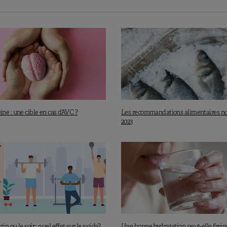
e : une cible en cas d’AVC ?
Les recommandations alimentaires n
2023
in ou le soir : quel effet sur le poids?
Une bonne hydratation peut-elle freine