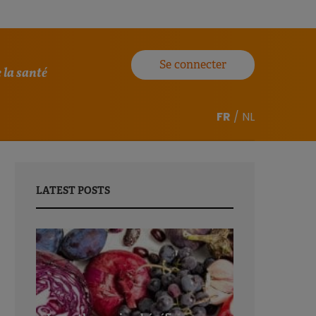
Se connecter
 la santé
FR
/
NL
LATEST POSTS