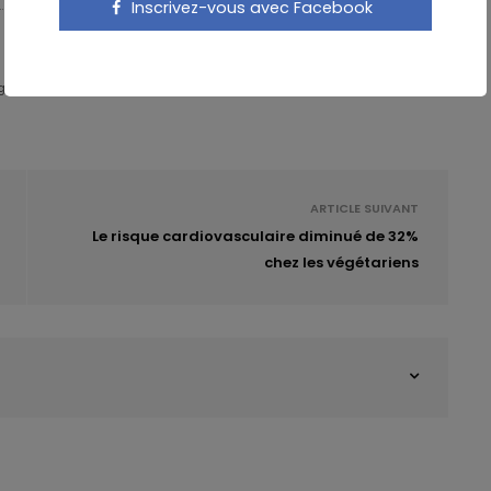
Inscrivez-vous avec Facebook
igital Expert & Nutrition Strategist
ARTICLE SUIVANT
Le risque cardiovasculaire diminué de 32%
chez les végétariens