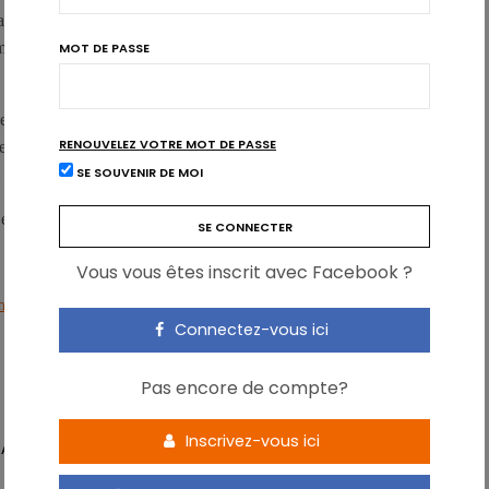
anté publique proposées visent ici à
diminuer la consommation
 et ainsi abaisser le risque d’hypertension artérielle dans la
MOT DE PASSE
denrées alimentaires et des produits, l’éducation du
RENOUVELEZ VOTRE MOT DE PASSE
es nationales en matière diététique et la négociation avec les
SE SOUVENIR DE MOI
l dans les aliments transformés.
 en anglais:
Sodium intake for adults and
Children
Vous vous êtes inscrit avec Facebook ?
ake for adults and children, 2012, 46 pp.
Connectez-vous ici
Pas encore de compte?
Inscrivez-vous ici
ARTÉRIELLE
OMS
POTASSIUM
SEL
SODIUM
WHO