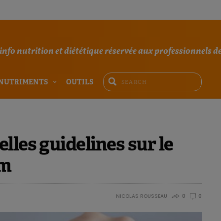
'info nutrition et diététique réservée aux professionnels de
NUTRIMENTS
OUTILS
lles guidelines sur le
um
NICOLAS ROUSSEAU
0
0