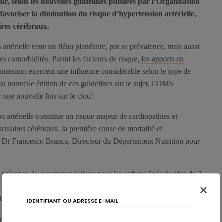
, selon les nouvelles guidelines publiées par l’Organisation
avoriser la diminution du risque d’hypertension artérielle,
ires cérébraux.
artérielle reste un fléau planétaire, par sa prévalence, mais aussi
ses comorbidités. Parmi les facteurs de risque,
les apports en
otassium exercent une influence considérable selon le type de
la nouvelle édition de ces guidelines sur le sujet, l’OMS
r une nouvelle fois sur le clou!
 artérielle constitue un risque majeur de cardiopathies et
culaires cérébraux, la première cause de mortalité et
e Dr Francesco Branca, Directeur du Département Nutrition pour
a présence de recommandations pour les enfants âgés de plus de 2
×
ure suggère que l’on retrouve souvent une hypertension artérielle
 trop haute dans l’enfance.
IDENTIFIANT OU ADRESSE E-MAIL
outil important pour les experts de la santé publique et les