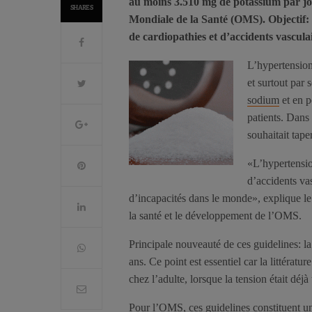
au moins 3.510 mg de potassium par jour
SHARES
Mondiale de la Santé (OMS). Objectif: f
de cardiopathies et d’accidents vascula
L’hypertension 
et surtout par 
sodium
et en p
patients. Dans 
souhaitait tape
«L’hypertension
d’accidents vas
d’incapacités dans le monde», explique l
la santé et le développement de l’OMS.
Principale nouveauté de ces guidelines: l
ans. Ce point est essentiel car la littérat
chez l’adulte, lorsque la tension était déjà
Pour l’OMS, ces guidelines constituent un 