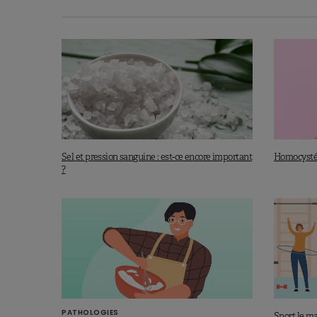
Sel et pression sanguine : est-ce encore important
Homocystéin
?
PATHOLOGIES
Sport le mat