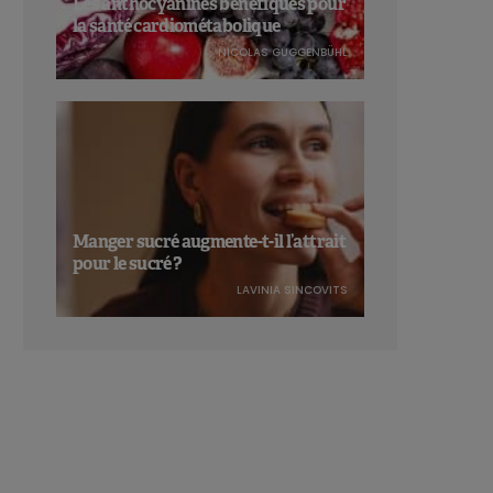
Les anthocyanines bénéfiques pour
la santé cardiométabolique
NICOLAS GUGGENBÜHL
Manger sucré augmente-t-il l’attrait
pour le sucré ?
LAVINIA SINCOVITS