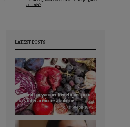
enfants ?
LATEST POSTS
Les anthocyanines bénéfiques pour
la santé cardiométabolique
NICOLAS GUGGENBÜHL