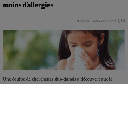
moins d’allergies
NICOLAS ROUSSEAU
0
0
Une équipe de chercheurs sino-danois a découvert que le
risque pour un nouveau-né de développer plus tard des
maladies allergiques est d’autant plus élevé que la diversité de
son microbiote est faible.
Les scientifiques, dirigés par l’Université de Copenhague au
Danemark, affirment qu’un ensemble de bactéries intestinales
apporte une certaine protection. «
Dans notre étude portant sur 400