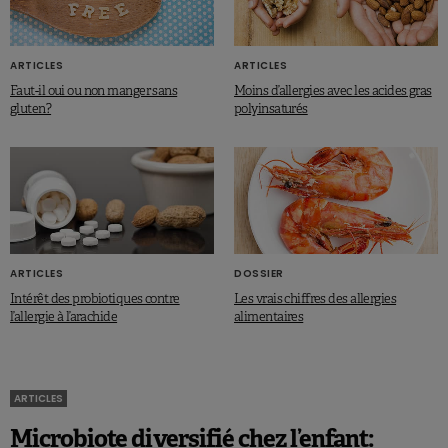
ARTICLES
ARTICLES
Faut-il oui ou non manger sans
Moins d’allergies avec les acides gras
gluten?
polyinsaturés
ARTICLES
DOSSIER
Intérêt des probiotiques contre
Les vrais chiffres des allergies
l’allergie à l’arachide
alimentaires
ARTICLES
Microbiote diversifié chez l’enfant: