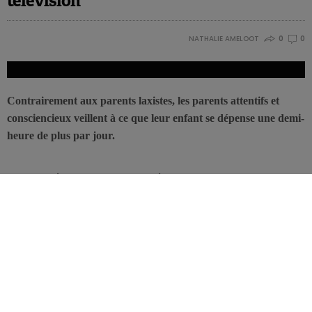
télévision
NATHALIE AMELOOT
0
0
Contrairement aux parents laxistes, les parents attentifs et
consciencieux veillent à ce que leur enfant se dépense une demi-
heure de plus par jour.
L’université d’Oregon s’est penchée sur le lien entre le mode
d’éducation et un comportement sédentaire. Pour ce faire, elle a
réparti un groupe de 200 familles en quatre catégories, allant
progressivement d’un groupe où l’autorité est bien présente à un
groupe où les parents adoptent une attitude plus permissive.
Indépendamment du style d’éducation, les chercheurs ont observé
une moyenne de 4 à 5 heures d’
inactivité
, auxquelles viennent
s’ajouter les heures consacrées aux repas et au sommeil. Les