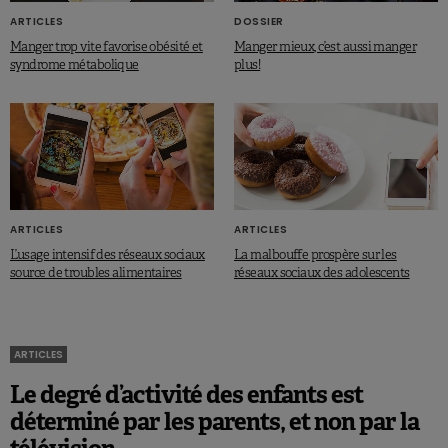
ARTICLES
DOSSIER
Manger trop vite favorise obésité et
Manger mieux, c’est aussi manger
syndrome métabolique
plus!
ARTICLES
ARTICLES
L’usage intensif des réseaux sociaux
La malbouffe prospère sur les
source de troubles alimentaires
réseaux sociaux des adolescents
ARTICLES
Le degré d’activité des enfants est
déterminé par les parents, et non par la