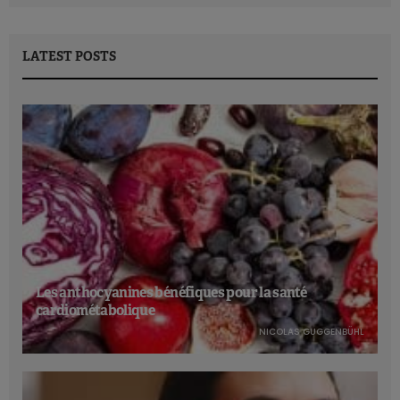
LATEST POSTS
Les anthocyanines bénéfiques pour la santé
cardiométabolique
NICOLAS GUGGENBÜHL