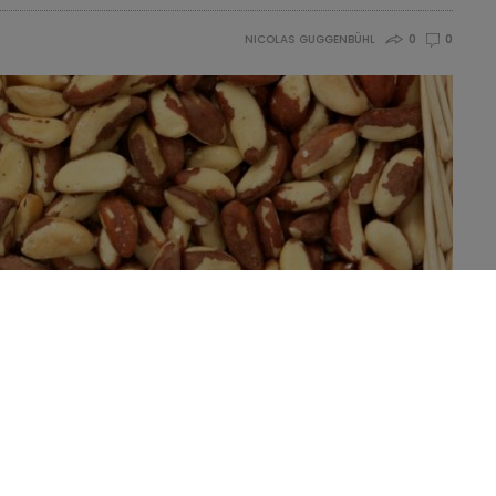
NICOLAS GUGGENBÜHL
0
0
n risque de cancer colorectal plus faible lorsque le statut
tatut sélénié en Europe est nettement plus bas qu’aux États-
estion de la supplémentation.