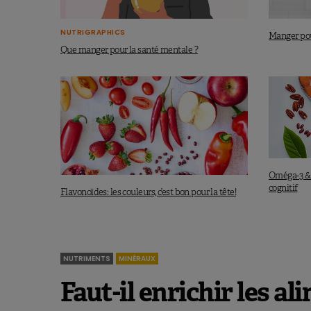
NUTRIGRAPHICS
Manger pou
Que manger pour la santé mentale ?
Oméga-3 & 
cognitif
Flavonoïdes: les couleurs, c’est bon pour la tête!
NUTRIMENTS
MINÉRAUX
Faut-il enrichir les a