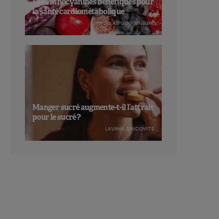
Les anthocyanines bénéfiques pour
la santé cardiométabolique
NICOLAS GUGGENBÜHL
Manger sucré augmente-t-il l’attrait
pour le sucré ?
LAVINIA SINCOVITS