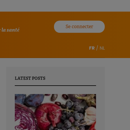
Se connecter
 la santé
FR
/
NL
LATEST POSTS