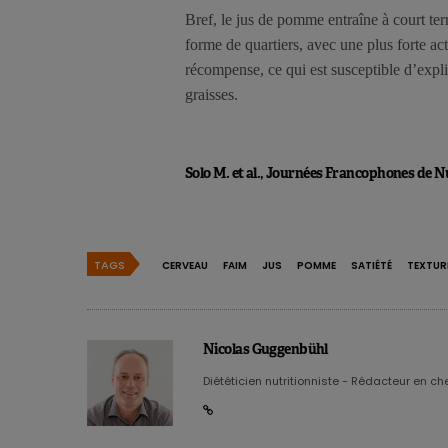
Bref, le jus de pomme entraîne à court te
forme de quartiers, avec une plus forte act
récompense, ce qui est susceptible d’expli
graisses.
Solo M. et al., Journées Francophones de Nu
TAGS
CERVEAU
FAIM
JUS
POMME
SATIÉTÉ
TEXTUR
Nicolas Guggenbühl
Diététicien nutritionniste - Rédacteur en chef