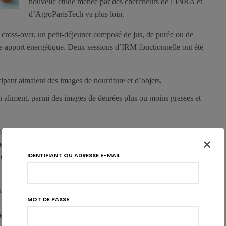
nouvelle étude menée par des chercheurs de l’INRA et
d’AgroParisTech va plus loin.
 cross-over,
un petit-déjeuner composé de jus
, de purée ou de
e apport énergétique. Deux sessions d’IRM fonctionnelle ont été
cipant aimaient des images de nourriture et d’objets,
 aliment, parmi des images de denrées plus ou moins grasses et
s Journées Francophones de Nutrition JFN 2014, montrent que
×
 les quartiers, intermédiaire pour la purée et le plus faible pour le
IDENTIFIANT OU ADRESSE E-MAIL
sion «liking», c’est
le jus de pomme
qui active le plus le noyau
t l’hypothalamus.
u de faim rapporté après le petit-déjeuner. L’OFC était aussi
MOT DE PASSE
 suite au jus de pomme avec la présentation d’images d’aliments
rrélée avec le niveau de faim et le «plaisir attendu à manger».