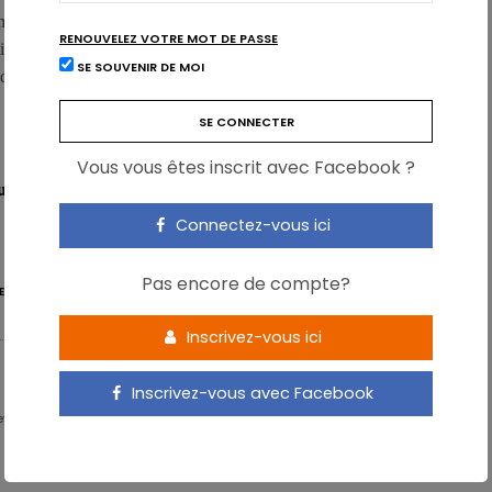
rme une satiété moindre que la même quantité d’énergie sous
RENOUVELEZ VOTRE MOT DE PASSE
ivation des zones cérébrales impliquées dans le plaisir et la
SE SOUVENIR DE MOI
quer un attrait plus important pour des aliments riches en
Vous vous êtes inscrit avec Facebook ?
trition, Bruxelles, 10-12 décembre 2014.
Connectez-vous ici
Pas encore de compte?
E
Inscrivez-vous ici
Inscrivez-vous avec Facebook
 - Partner & Senior Nutrition Expert - Karott'