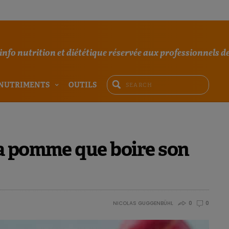
'info nutrition et diététique réservée aux professionnels de
NUTRIMENTS
OUTILS
a pomme que boire son
NICOLAS GUGGENBÜHL
0
0