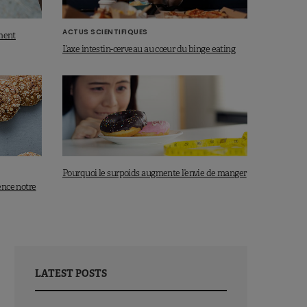
ACTUS SCIENTIFIQUES
iment
L’axe intestin-cerveau au cœur du binge eating
Pourquoi le surpoids augmente l’envie de manger
ence notre
LATEST POSTS