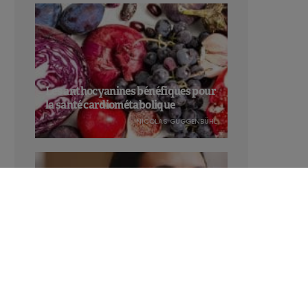
Les anthocyanines bénéfiques pour
la santé cardiométabolique
NICOLAS GUGGENBÜHL
Manger sucré augmente-t-il l’attrait
pour le sucré ?
LAVINIA SINCOVITS