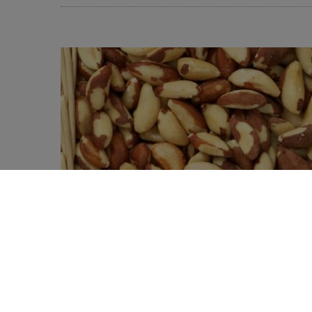
Une étude d’envergure met en évidence u
0
en sélénium est plus élevé. Et que le s
SHARES
Unis ou au Canada, ce qui amène la qu