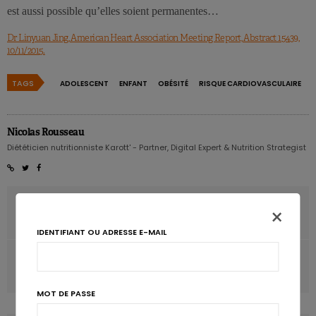
est aussi possible qu’elles soient permanentes…
Dr Linyuan Jing, American Heart Association Meeting Report, Abstract 15439,
10/11/2015.
TAGS
ADOLESCENT
ENFANT
OBÉSITÉ
RISQUE CARDIOVASCULAIRE
Nicolas Rousseau
Diététicien nutritionniste Karott' - Partner, Digital Expert & Nutrition Strategist
ARTICLE PRÉCÉDENT
×
Les boissons énergisantes néfastes pour le cœur?
IDENTIFIANT OU ADRESSE E-MAIL
ARTICLE SUIVANT
Cibler le microbiote pour lutter contre l’obésité?
MOT DE PASSE