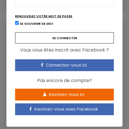
COMMENTS
(0)
RENOUVELEZ VOTRE MOT DE PASSE
SE SOUVENIR DE MOI
LATEST POSTS
Vous vous êtes inscrit avec Facebook ?
Connectez-vous ici
Pas encore de compte?
Inscrivez-vous ici
Les anthocyanines bénéfiques pour la santé
Inscrivez-vous avec Facebook
cardiométabolique
NICOLAS GUGGENBÜHL