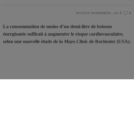
NICOLAS GUGGENBÜHL
0
0
La consommation de moins d’un demi-litre de boisson
énergisante suffirait à augmenter le risque cardiovasculaire,
selon une nouvelle étude de la
Mayo Clinic
de Rochester (USA).
Les boissons énergisantes, particulièrement prisées par les
adolescents, inspirent depuis longtemps la méfiance des
scientifiques. Toutefois, bien que riches en caféine (mais pas plus
que le café), il y a peu d’arguments objectifs indiquant un danger
particulier lié à leur composition spécifique.