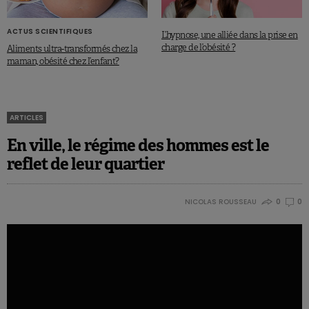
ACTUS SCIENTIFIQUES
L’hypnose, une alliée dans la prise en
charge de l’obésité ?
Aliments ultra-transformés chez la
maman, obésité chez l’enfant?
ARTICLES
En ville, le régime des hommes est le
reflet de leur quartier
NICOLAS ROUSSEAU
0
0