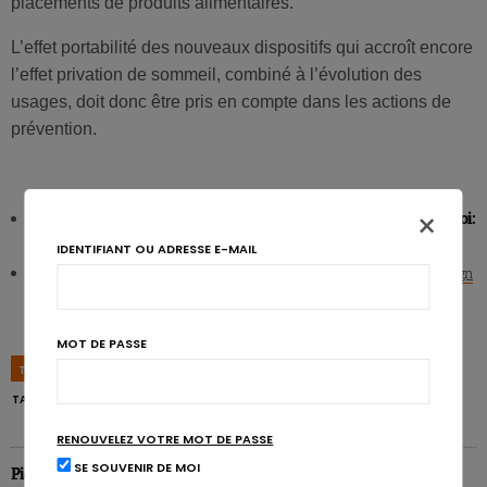
placements de produits alimentaires.
L’effet portabilité des nouveaux dispositifs qui accroît encore
l’effet privation de sommeil, combiné à l’évolution des
usages, doit donc être pris en compte dans les actions de
prévention.
×
Pediatrics (In press) et Bloomberg – Pediatrics December 1, 2013 doi:
10.1542/peds.2013-0887
.
Adiposity and Different Types of Screen Time
IDENTIFIANT OU ADRESSE E-MAIL
Childhood obesity (Print) 12/2014; DOI: 10.1089/chi.2014.0031
Design
of the Massachusetts Childhood Obesity Research Demonstration (MA-
CORD) Study
MOT DE PASSE
TAGS
ADOLESCENT
ENFANT
OBÉSITÉ
SMARTPHONES
TABLETTES
TÉLÉVISION
RENOUVELEZ VOTRE MOT DE PASSE
SE SOUVENIR DE MOI
Pierre Pérochon