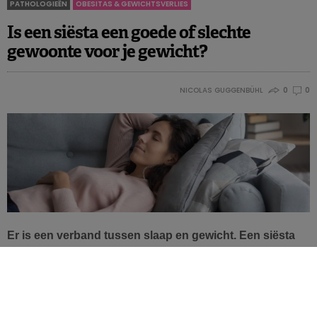
PATHOLOGIEËN
OBESITAS & GEWICHTSVERLIES
Is een siësta een goede of slechte
gewoonte voor je gewicht?
NICOLAS GUGGENBÜHL
0
0
Er is een verband tussen slaap en gewicht. Een siësta
kan een manier zijn om wat slaaptekort in te halen. Is een
dutje na de lunch een goed idee voor je gewicht en je
metabole gezondheid? Alles hangt blijkbaar af van de
duur…