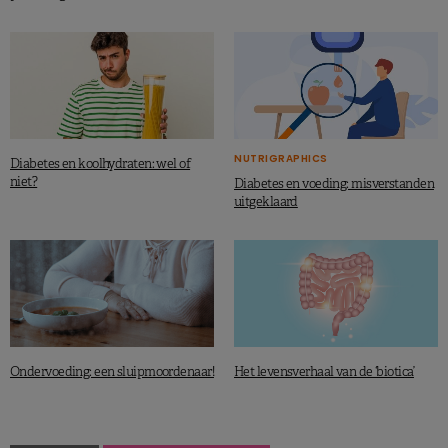
https://onlinelibrary.wiley.com/doi/epdf/10.1111/joim.13639
NUTRIGRAPHICS
Diabetes en koolhydraten: wel of
niet?
Diabetes en voeding: misverstanden
uitgeklaard
Ondervoeding: een sluipmoordenaar!
Het levensverhaal van de ‘biotica’