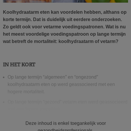
Koolhydraatarm eten kan voordelen hebben, althans op
korte termijn. Dat is duidelijk uit eerdere onderzoeken.
Zo geldt ook voor vetarme voedingspatronen. Wat is nu
het meest voordelige voedingspatroon op lange termijn
wat betreft de mortaliteit: koolhydraatarm of vetarm?
IN HET KORT
Op lange termijn “algemeen” en “ongezond”
koolhydraatarm eten op werd geassocieerd met een
hogere mortaliteit.
Op lange termijn “gezond” vetarm eten werd geassocieerd
met een lagere mortaliteit.
Het causale verband kon met dit onderzoek niet worden
Deze inhoud is enkel toegankelijk voor
bepaald, andere factoren spelen vermoedelijk een rol.
gezondheidsprofessionals.